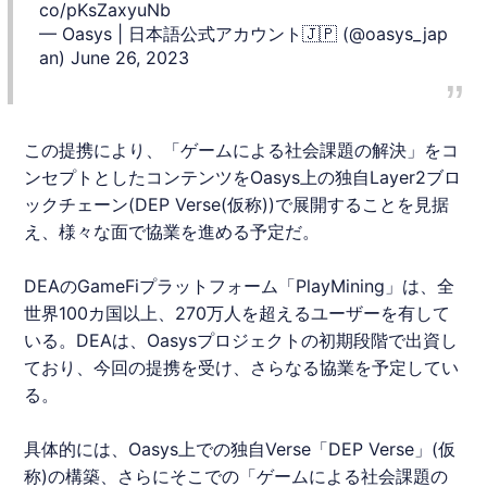
co/pKsZaxyuNb
— Oasys | 日本語公式アカウント🇯🇵 (@oasys_jap
an)
June 26, 2023
この提携により、「ゲームによる社会課題の解決」をコ
ンセプトとしたコンテンツを
Oasys
上の独自Layer2ブロ
ックチェーン(DEP Verse(仮称))で展開することを見据
え、様々な面で協業を進める予定だ。
DEA
の
GameFi
プラットフォーム「PlayMining」は、全
世界100カ国以上、270万人を超えるユーザーを有して
いる。
DEA
は、
Oasys
プロジェクトの初期段階で出資し
ており、今回の提携を受け、さらなる協業を予定してい
る。
具体的には、
Oasys
上での独自Verse「DEP Verse」(仮
称)の構築、さらにそこでの「ゲームによる社会課題の