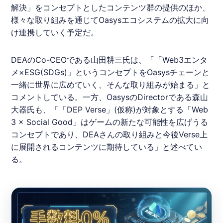
解決」をコンセプトとしたコンテンツ群の提供のほか、
様々な取り組みを通じて
Oasys
エコシステムの拡大に向
け連携していく予定だ。
DEA
のCo-CEOである山田耕三氏は、「「Web3エンタ
メ×ESG(SDGs)」というコンセプトを
Oasys
チェーンと
一緒に世界に広めていく、そんな取り組みが始まる」と
コメントしている。一方、
Oasys
のDirectorである森山
大器氏も、「「DEP Verse」(仮称)が対象とする「Web
3 × Social Good」はゲームの新たな可能性を広げうる
コンセプトであり、
DEA
さんの取り組みと今後Verse上
に展開されるコンテンツに期待している」と述べてい
る。