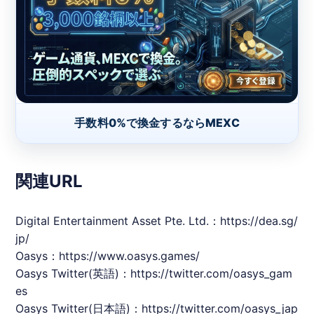
手数料0%で換金するならMEXC
関連URL
Digital Entertainment Asset Pte. Ltd.：
https://dea.sg/
jp/
Oasys
：
https://www.oasys.games/
Oasys
Twitter(英語)：
https://twitter.com/oasys_gam
es
Oasys
Twitter(日本語)：
https://twitter.com/oasys_jap