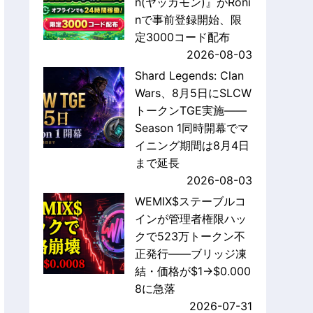
n(ヤッカモン)』がRoni
nで事前登録開始、限
定3000コード配布
2026-08-03
Shard Legends: Clan
Wars、8月5日にSLCW
トークンTGE実施——
Season 1同時開幕でマ
イニング期間は8月4日
まで延長
2026-08-03
WEMIX$ステーブルコ
インが管理者権限ハッ
クで523万トークン不
正発行——ブリッジ凍
結・価格が$1→$0.000
8に急落
2026-07-31