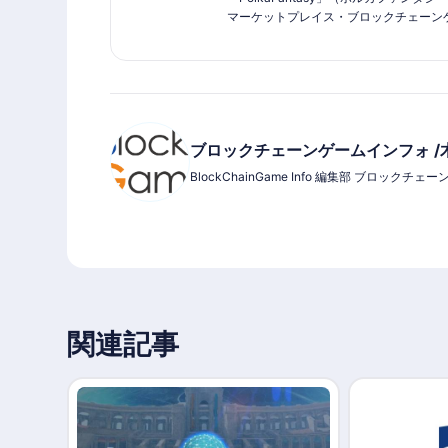
マーケットプレイス・ブロックチェーン
3VS3のNFTカードバトルゲームで、従
略性に加え、自分のスキルを賭けたプレ
50体以上あるNFTキャラクターの制作
ラクターボイス入りNFT等、全て日本の
る。
ブロックチェーンゲームインフォ /
BlockChainGame Info 編集部 ブロッ
関連記事