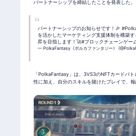
パートナーシップを締結したことを発表した。
パートナーシップのお知らせです！🎉
#Polk
を活かしたマーケティング支援体制を構築す
昇を目指します！🚀
#ブロックチェーンゲー
— PolkaFantasy《ポルカファンタジー》 (@PolkaF
「
PolkaFantasy
」は、3VS3のNFTカードバ
性に加え、自分のスキルを賭けたプレイで、報