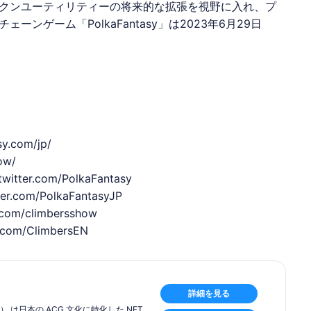
クンユーティリティーの将来的な拡張を視野に入れ、プ
チェーンゲーム「
PolkaFantasy
」は2023年6月29日
sy.com/jp/
ow/
/twitter.com/
PolkaFantasy
ter.com/
PolkaFantasy
JP
r.com/climbersshow
r.com/
Climbers
EN
詳細を見る
ー） は日本の ACG 文化に特化した NFT