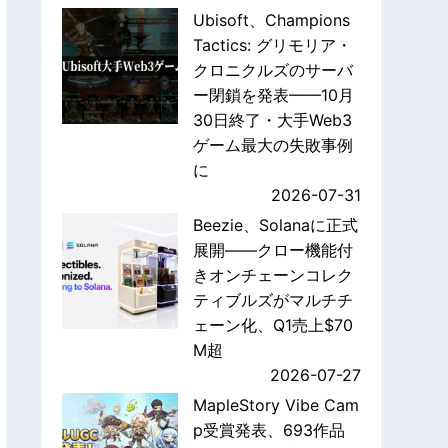
Ubisoft、Champions
Tactics: グリモリア・
クロニクルズのサーバ
ー閉鎖を発表——10月
30日終了・大手Web3
ゲーム最大の失敗事例
に
2026-07-31
Beezie、Solanaに正式
展開——クロー機能付
きオンチェーンコレク
ティブルズがマルチチ
ェーン化、Q1売上$70
M超
2026-07-27
MapleStory Vibe Cam
p受賞発表、693作品