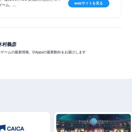
webサイトを見る
ゲーム。
来のJRPGが持っていたワクワク感や戦
イが特徴。
、シナリオ、豪華声優陣を起用したキャ
トリプルAスタジオとタッグを組んでい
木村義彦
クチェーンゲームの最新情報、DAppsの最新動向をお届けします