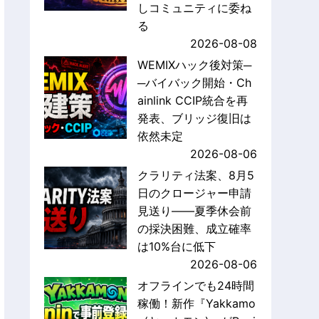
しコミュニティに委ね
る
2026-08-08
WEMIXハック後対策─
─バイバック開始・Ch
ainlink CCIP統合を再
発表、ブリッジ復旧は
依然未定
2026-08-06
クラリティ法案、8月5
日のクロージャー申請
見送り——夏季休会前
の採決困難、成立確率
は10%台に低下
2026-08-06
オフラインでも24時間
稼働！新作『Yakkamo