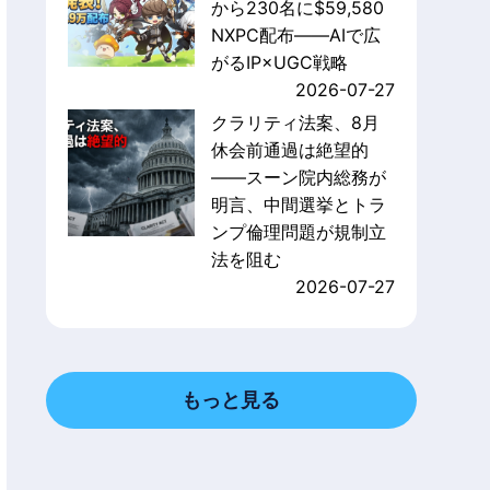
から230名に$59,580
NXPC配布——AIで広
がるIP×UGC戦略
2026-07-27
クラリティ法案、8月
休会前通過は絶望的
——スーン院内総務が
明言、中間選挙とトラ
ンプ倫理問題が規制立
法を阻む
2026-07-27
もっと見る