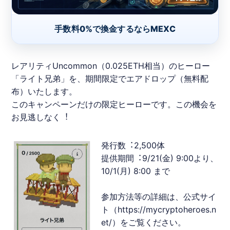
手数料0%で換金するならMEXC
レアリティUncommon（0.025
ETH
相当）のヒーロー
「ライト兄弟」を、期間限定で
エアドロップ
（無料配
布）いたします。
このキャンペーンだけの限定ヒーローです。この機会を
お⾒逃しなく︕
発⾏数︓2,500体
提供期間︓9/21(⾦) 9:00より、
10/1(⽉) 8:00 まで
参加⽅法等の詳細は、公式サイ
ト（https://mycryptoheroes.n
et/）をご覧ください。