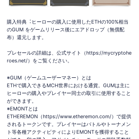
購⼊特典︓ヒーローの購⼊に使⽤した
ETH
の100%相当
のGUM をゲームリリース後に
エアドロップ
（無償配
布）還元します。
プレセール
の詳細は、公式サイト（
https://mycryptohe
roes.net/
）をご覧ください。
※GUM（ゲームユーザーマネー）とは
ETH
で購⼊できる
MCH
世界における通貨。GUMは主に
ヒーローの購⼊やプレイヤー同⼠の取引に使⽤すること
ができます。
※EMONTとは
ETH
EREMON（
https://www.etheremon.com/
）で提供
されるトークンです。プレイヤーはバトルやトーナメン
ト等各種アクティビティによりEMONTを獲得すること