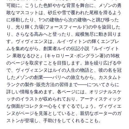
可能に。こうした色鮮やかな背景を舞台に、メゾンの勇
敢なマスコットは、砂丘や雪で覆われた尾根を滑るよう
に移動したり、1つの建物から次の建物へと跳び移った
り、光り輝く力場(フォースフィールド)の中を旋回した
り、さらなる高みへと登ったり、縦横無尽に動き回りま
す。ヴィヴィエンヌは、
ルイ･ヴィトン
の輝くエンブレ
ムを集めながら、創業者ルイの伝記小説『
ルイ･ヴィト
ン
果敢なるひと』(キャロリーヌ･ボングラン著)の16枚
のページを取戻すことを目指します。旅を繰り広げる中
で、ヴィヴィエンヌはルイの人生の物語と、彼の名を冠
したメゾンの創業――パリへの旅立ちから、カスタムト
ランクの製作･販売方法の習得まで――についてさらに
詳しい情報を集めます。各ページには、オリジナルスケ
ッチのイラストが収められており、アーティスティック
な側面がコレクター心をくすぐるでしょう。ヴィヴィエ
ンヌがページを見落としていると、親切なポーターのガ
ストンが登場し、手助けをしてくれることも。