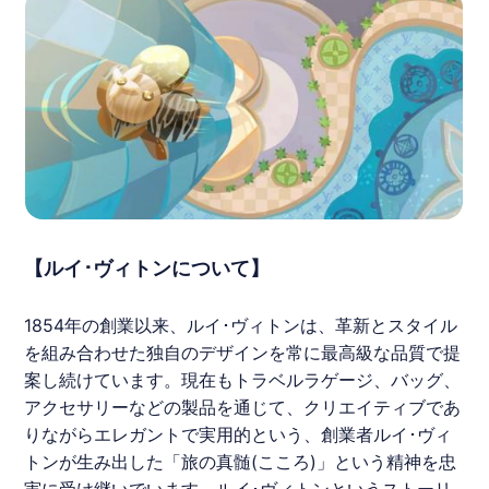
【ルイ･ヴィトンについて】
1854年の創業以来、
ルイ･ヴィトン
は、革新とスタイル
を組み合わせた独自のデザインを常に最高級な品質で提
案し続けています。現在もトラベルラゲージ、バッグ、
アクセサリーなどの製品を通じて、クリエイティブであ
りながらエレガントで実用的という、創業者
ルイ･ヴィ
トン
が生み出した「旅の真髄(こころ)」という精神を忠
実に受け継いでいます。
ルイ･ヴィトン
というストーリ