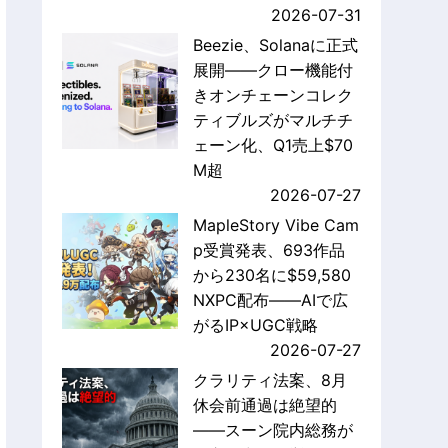
2026-07-31
Beezie、Solanaに正式
展開——クロー機能付
きオンチェーンコレク
ティブルズがマルチチ
ェーン化、Q1売上$70
M超
2026-07-27
MapleStory Vibe Cam
p受賞発表、693作品
から230名に$59,580
NXPC配布——AIで広
がるIP×UGC戦略
2026-07-27
クラリティ法案、8月
休会前通過は絶望的
——スーン院内総務が