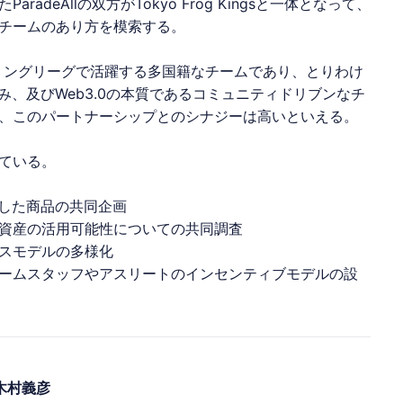
た
ParadeAll
の双方がTokyo Frog Kingsと一体となって、
チームのあり方を模索する。
ナルスイミングリーグで活躍する多国籍なチームであり、とりわけ
み、及びWeb3.0の本質であるコミュニティドリブンなチ
、このパートナーシップとのシナジーは高いといえる。
ている。
した商品の共同企画
資産の活用可能性についての共同調査
スモデルの多様化
ームスタッフやアスリートのインセンティブモデルの設
木村義彦