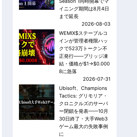
Season 1同時開幕でマ
イニング期間は8月4日
まで延長
2026-08-03
WEMIX$ステーブルコ
インが管理者権限ハッ
クで523万トークン不
正発行——ブリッジ凍
結・価格が$1→$0.000
8に急落
2026-07-31
Ubisoft、Champions
Tactics: グリモリア・
クロニクルズのサーバ
ー閉鎖を発表——10月
30日終了・大手Web3
ゲーム最大の失敗事例
に