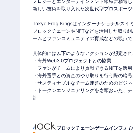
ノロジーとエンターテインメント領域に精通し
新しい技術を取り入れた次世代型プロスポーツ
Tokyo Frog Kingsはインターナショ
ブロックチェーン
や
NFT
などを活用した取り組
ームとファンコミュニティの育成などの観点で
具体的には以下のようなアクションが想定され
・海外Web3.0プロジェクトとの協業
・ファンがチームにより貢献できる
NFT
を活用
・海外選手との資金のやり取りを行う際の暗号
・サスティナブルなチーム運営のためのビジネ
・トークンエンジニアリングを念頭おいた、チ
計
ブロックチェーンゲームインフォ /