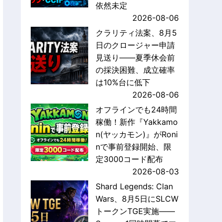
依然未定
2026-08-06
クラリティ法案、8月5
日のクロージャー申請
見送り——夏季休会前
の採決困難、成立確率
は10%台に低下
2026-08-06
オフラインでも24時間
稼働！新作『Yakkamo
n(ヤッカモン)』がRoni
nで事前登録開始、限
定3000コード配布
2026-08-03
Shard Legends: Clan
Wars、8月5日にSLCW
トークンTGE実施——