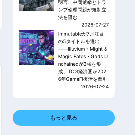
明言、中間選挙とトラ
ンプ倫理問題が規制立
法を阻む
2026-07-27
Immutableが7月注目
の5タイトルを選出
——Illuvium・Might &
Magic Fates・Gods U
nchainedが3強を形
成、TCG経済圏が202
6年GameFi復活を牽引
2026-07-24
もっと見る