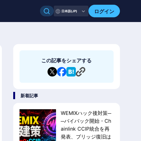
ログイン
日本語(JP)
この記事をシェアする
新着記事
WEMIXハック後対策─
─バイバック開始・Ch
ainlink CCIP統合を再
発表、ブリッジ復旧は