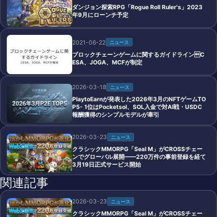
ダンジョン探索RPG「Rogue Roll Ruler's」2023
年9月にローンチ予定
2021-06-22
ニュース
ブロックチェーンゲームに関するガイドラインC
ESA、JOGA、MCFが制定
2026-03-18
ニュース
PlaytoEarnが発表した2026年3月のNFTゲームTO
P5- 1位はPocketsol、SOL入金で対AI戦・USDC
報酬獲得のシンプルモデルが牽引
2026-03-23
ニュース
クラシックMMORPG「Seal M」がCROSSチェー
ンでグローバル展開——220万件の事前登録を経て
3月19日正式サービス開始
関連記事
2026-03-23
ニュース
クラシックMMORPG「Seal M」がCROSSチェー