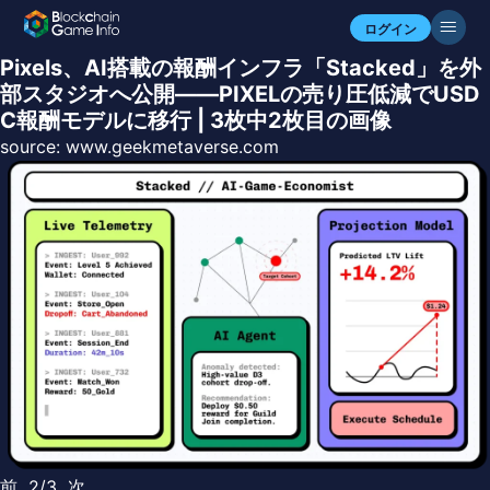
ログイン
Pixels、AI搭載の報酬インフラ「Stacked」を外
部スタジオへ公開——PIXELの売り圧低減でUSD
C報酬モデルに移行 | 3枚中2枚目の画像
source:
www.geekmetaverse.com
前
2/3
次