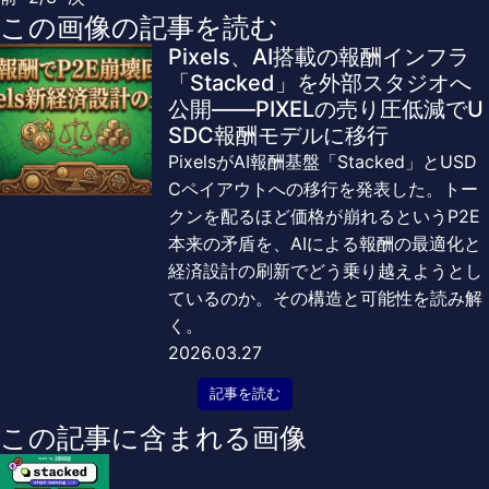
この画像の記事を読む
Pixels、AI搭載の報酬インフラ
「Stacked」を外部スタジオへ
公開——PIXELの売り圧低減でU
SDC報酬モデルに移行
PixelsがAI報酬基盤「Stacked」とUSD
Cペイアウトへの移行を発表した。トー
クンを配るほど価格が崩れるというP2E
本来の矛盾を、AIによる報酬の最適化と
経済設計の刷新でどう乗り越えようとし
ているのか。その構造と可能性を読み解
く。
2026.03.27
記事を読む
この記事に含まれる画像