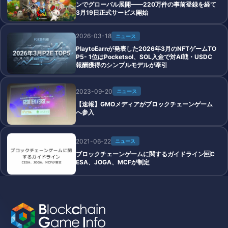
ンでグローバル展開——220万件の事前登録を経て
3月19日正式サービス開始
2026-03-18
ニュース
PlaytoEarnが発表した2026年3月のNFTゲームTO
P5- 1位はPocketsol、SOL入金で対AI戦・USDC
報酬獲得のシンプルモデルが牽引
2023-09-20
ニュース
【速報】GMOメディアがブロックチェーンゲーム
へ参入
2021-06-22
ニュース
ブロックチェーンゲームに関するガイドラインC
ESA、JOGA、MCFが制定