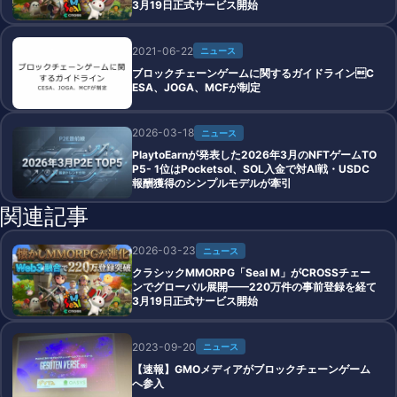
3月19日正式サービス開始
2021-06-22
ニュース
ブロックチェーンゲームに関するガイドラインC
ESA、JOGA、MCFが制定
2026-03-18
ニュース
PlaytoEarnが発表した2026年3月のNFTゲームTO
P5- 1位はPocketsol、SOL入金で対AI戦・USDC
報酬獲得のシンプルモデルが牽引
関連記事
2026-03-23
ニュース
クラシックMMORPG「Seal M」がCROSSチェー
ンでグローバル展開——220万件の事前登録を経て
3月19日正式サービス開始
2023-09-20
ニュース
【速報】GMOメディアがブロックチェーンゲーム
へ参入