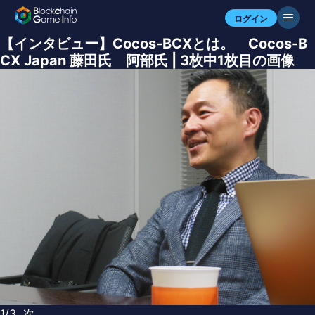
ログイン
【インタビュー】Cocos-BCXとは。 Cocos-B
CX Japan 藤田氏 阿部氏 | 3枚中1枚目の画像
1/3
次