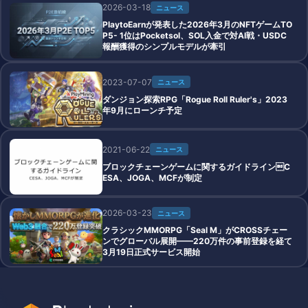
2026-03-18
ニュース
PlaytoEarnが発表した2026年3月のNFTゲームTO
P5- 1位はPocketsol、SOL入金で対AI戦・USDC
報酬獲得のシンプルモデルが牽引
2023-07-07
ニュース
ダンジョン探索RPG「Rogue Roll Ruler's」2023
年9月にローンチ予定
2021-06-22
ニュース
ブロックチェーンゲームに関するガイドラインC
ESA、JOGA、MCFが制定
2026-03-23
ニュース
クラシックMMORPG「Seal M」がCROSSチェー
ンでグローバル展開——220万件の事前登録を経て
3月19日正式サービス開始