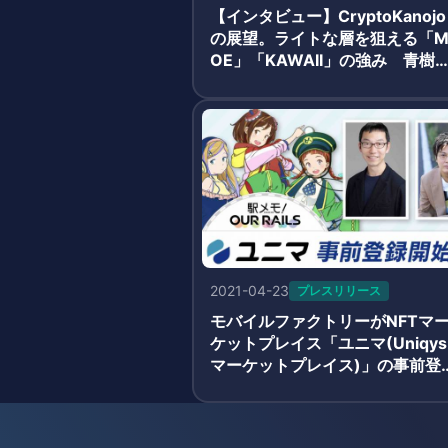
【インタビュー】CryptoKanojo
の展望。ライトな層を狙える「
OE」「KAWAII」の強み 青樹
氏・有藤氏
2021-04-23
プレスリリース
モバイルファクトリーがNFTマ
ケットプレイス「ユニマ(Uniqys
マーケットプレイス)」の事前登
開始 駅トークン、でんこトレ
カ、杉田陽平氏アート、 山口周
書籍をNFT化