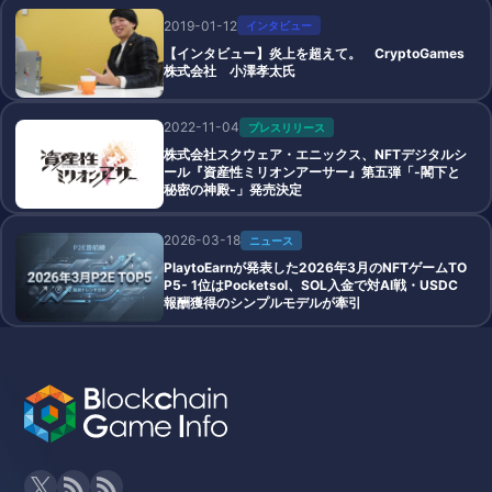
2019-01-12
インタビュー
【インタビュー】炎上を超えて。 CryptoGames
株式会社 小澤孝太氏
2022-11-04
プレスリリース
株式会社スクウェア・エニックス、NFTデジタルシ
ール『資産性ミリオンアーサー』第五弾「-閣下と
秘密の神殿-」発売決定
2026-03-18
ニュース
PlaytoEarnが発表した2026年3月のNFTゲームTO
P5- 1位はPocketsol、SOL入金で対AI戦・USDC
報酬獲得のシンプルモデルが牽引