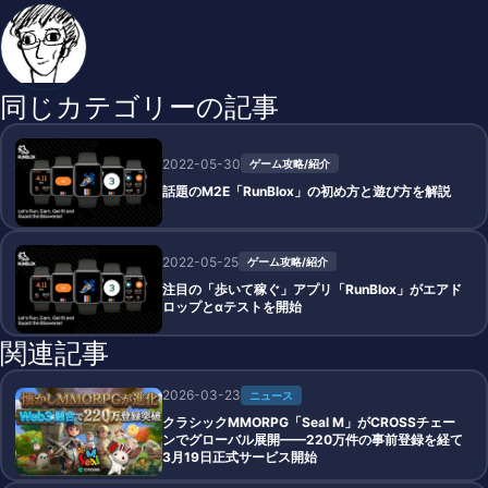
nnppnpp
BCGやクリプトを少しだけ触っています。実況配信もやってい
るので興味があれば是非。
同じカテゴリーの記事
2022-05-30
ゲーム攻略/紹介
話題のM2E「RunBlox」の初め方と遊び方を解説
2022-05-25
ゲーム攻略/紹介
注目の「歩いて稼ぐ」アプリ「RunBlox」がエアド
ロップとαテストを開始
関連記事
2026-03-23
ニュース
クラシックMMORPG「Seal M」がCROSSチェー
ンでグローバル展開——220万件の事前登録を経て
3月19日正式サービス開始