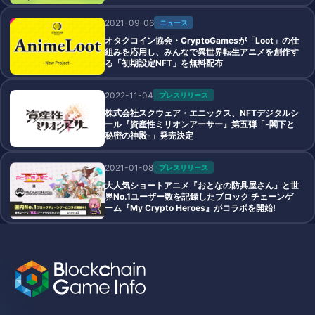
2021-09-06
ニュース
オタクコイン協会・CryptoGamesが「Loot」の仕
組みを応用し、みんなで異世界転生アニメを創作す
る「初期設定NFT」を無料配布
2022-11-04
プレスリリース
株式会社スクウェア・エニックス、NFTデジタルシ
ール『資産性ミリオンアーサー』第五弾「-閣下と
秘密の神殿-」発売決定
2021-01-08
プレスリリース
大人気ショートアニメ『おとなの防具屋さん』と世
界No.1ユーザー数を記録したブロック チェーンゲ
ーム『My Crypto Heroes』がコラボを開始!