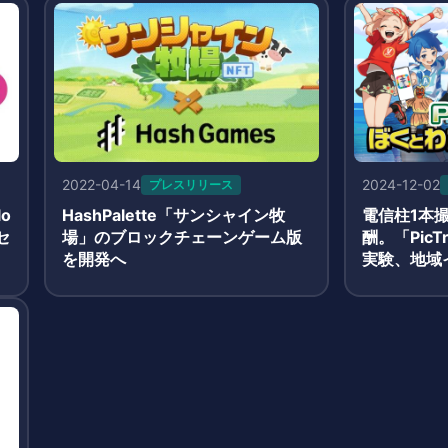
2022-04-14
2024-12-02
プレスリリース
lo
HashPalette「サンシャイン牧
電信柱1本
セ
場」のブロックチェーンゲーム版
酬。「Pic
を開発へ
実験、地域
な挑戦