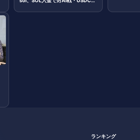
sol、SOL入金で対AI戦・USDC報
酬獲得のシンプルモデルが牽引
M
ランキング