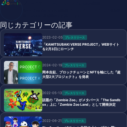
ブロックチェーンゲームインフォ /木村義彦
BlockChainGame Info 編集部 ブロックチェーンゲームの最新情
報、DAppsの最新動向をお届けします
同じカテゴリーの記事
2023-02-05
プレスリリース
「KAMITSUBAKI VERSE PROJECT」WEBサイト
を2月3日にローンチ
2024-02-19
プレスリリース
岡本吉起、ブロックチェーンとNFTを軸にした『超
大型2大プロジェクト』を発表
2022-05-13
プレスリリース
話題の「Zombie Zoo」がメタバース「The Sandb
ox」上に「Zombie Zoo Land」として開発決定
2022-06-21
プレスリリース