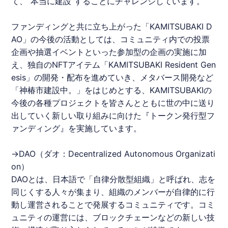
て、”本当に建設”することにチャレンジしています。
ファンディングと共に立ち上がった「
KAMITSUBAKI
D
AO」の今後の活動としては、コミュニティ内での投票
企画や抽選イベントといった参加型の企画の実施に加
え、独自のNFTアイテム「
KAMITSUBAKI
Resident Gen
esis」の開発・配布を進めていき、メタバース開発など
「神椿市建設中。」をはじめとする、
KAMITSUBAKI
の
今後の各種プロジェクトを皆さんとともに世の中に送り
出していく新しい取り組みに向けた『トークン発行型フ
ァンディング』を実施しています。
→DAO（ダオ：Decentralized Autonomous Organizati
on）
DAOとは、日本語で「自律分散型組織」と呼ばれ、志を
同じくする人々が集まり、組織のメンバーが自律的に行
動し運営されることで発展するコミュニティです。コミ
ュニティの運営には、ブロックチェーンなどの新しい技