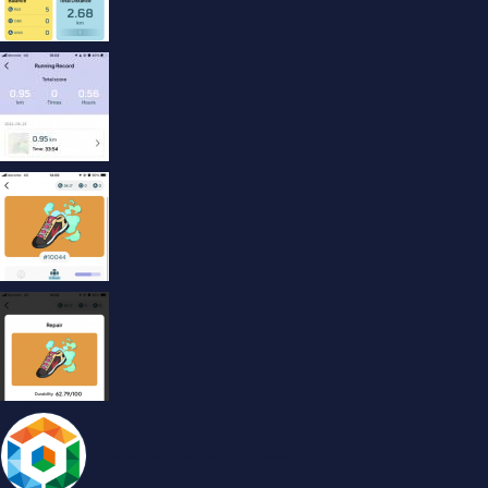
BlockchainGameInfo master