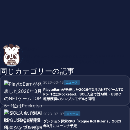
垂水ケイ
ブロックチェーンゲームを中心としたブログ「SHIMAUMA DAP
PS!」を運営中。廃課金の沼に足を踏み入れています。
同じカテゴリーの記事
2026-03-18
ニュース
PlaytoEarnが発表した2026年3月のNFTゲームTO
P5- 1位はPocketsol、SOL入金で対AI戦・USDC
報酬獲得のシンプルモデルが牽引
2023-07-07
ニュース
ダンジョン探索RPG「Rogue Roll Ruler's」2023
年9月にローンチ予定