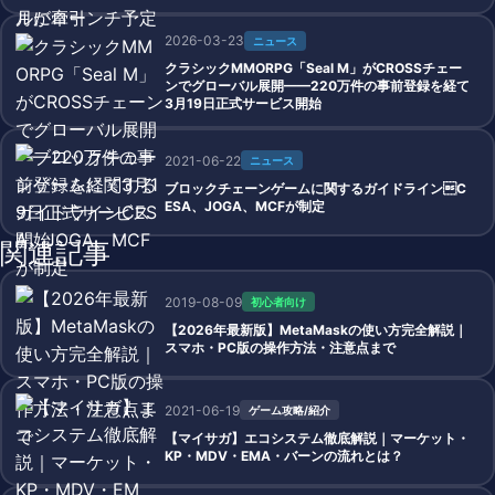
2026-03-23
ニュース
クラシックMMORPG「Seal M」がCROSSチェー
ンでグローバル展開——220万件の事前登録を経て
3月19日正式サービス開始
2021-06-22
ニュース
ブロックチェーンゲームに関するガイドラインC
ESA、JOGA、MCFが制定
関連記事
2019-08-09
初心者向け
【2026年最新版】MetaMaskの使い方完全解説｜
スマホ・PC版の操作方法・注意点まで
2021-06-19
ゲーム攻略/紹介
【マイサガ】エコシステム徹底解説｜マーケット・
KP・MDV・EMA・バーンの流れとは？