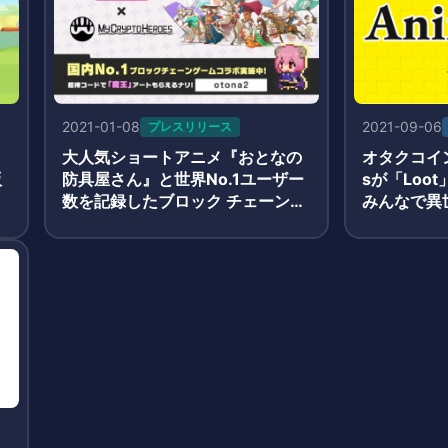
2021-01-08
2021-09-06
プレスリリース
大人気ショートアニメ『おとなの
オタクコイン
版
防具屋さん』と世界No.1ユーザー
sが「Loo
数を記録したブロック チェーンゲ
みんなで異
ーム『My Crypto Heroes』がコ
する「初期
ラボを開始!