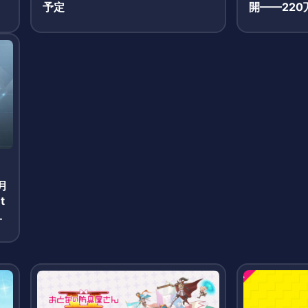
予定
開——22
3月19日
月
t
報