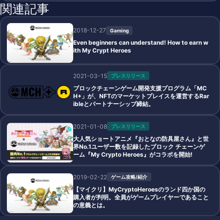
関連記事
2018-12-27
Gaming
Even beginners can understand! How to earn w
ith My Crypt Heroes
2021-03-15
プレスリリース
ブロックチェーンゲーム開発支援プログラム「MC
H+」が、NFTのマーケットプレイスを運営するRar
ibleとパートナーシップ締結。
2021-01-08
プレスリリース
大人気ショートアニメ『おとなの防具屋さん』と世
界No.1ユーザー数を記録したブロック チェーンゲ
ーム『My Crypto Heroes』がコラボを開始!
2019-02-22
ゲーム攻略/紹介
【マイクリ】MyCryptoHeroesのランド四か国の
購入者が判明。全員がゲームプレイヤーであること
の意義とは。