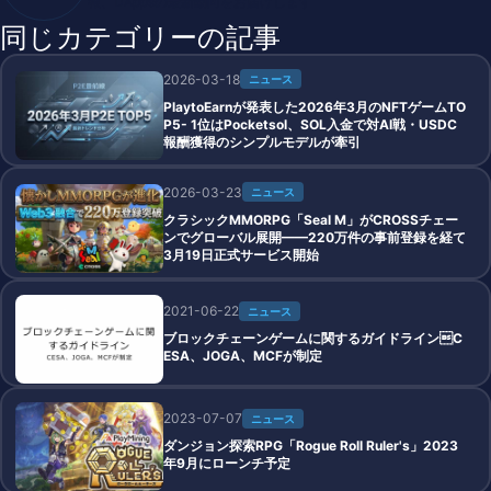
報、DAppsの最新動向をお届けします
同じカテゴリーの記事
2026-03-18
ニュース
PlaytoEarnが発表した2026年3月のNFTゲームTO
P5- 1位はPocketsol、SOL入金で対AI戦・USDC
報酬獲得のシンプルモデルが牽引
2026-03-23
ニュース
クラシックMMORPG「Seal M」がCROSSチェー
ンでグローバル展開——220万件の事前登録を経て
3月19日正式サービス開始
2021-06-22
ニュース
ブロックチェーンゲームに関するガイドラインC
ESA、JOGA、MCFが制定
2023-07-07
ニュース
ダンジョン探索RPG「Rogue Roll Ruler's」2023
年9月にローンチ予定