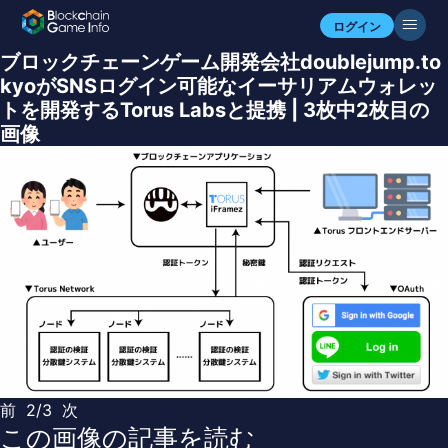
ログイン
ブロックチェーンゲーム開発会社doublejump.to
kyoがSNSログイン可能なイーサリアムウォレッ
トを開発するTorus Labsと提携 | 3枚中2枚目の
画像
前
2/3
次
この画像の記事を読む