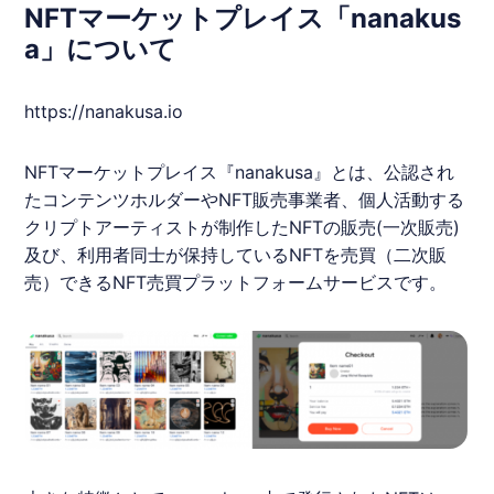
NFTマーケットプレイス「nanakus
a」について
https://
nanakusa
.io
NFT
マーケットプレイス『
nanakusa
』とは、公認され
たコンテンツホルダーや
NFT
販売事業者、個人活動する
クリプトアーティストが制作した
NFT
の販売(一次販売)
及び、利用者同士が保持している
NFT
を売買（二次販
売）できる
NFT
売買プラットフォームサービスです。