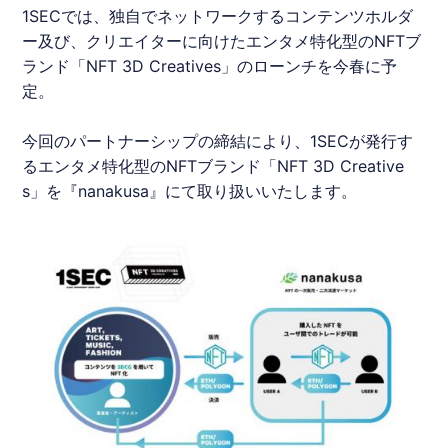
1SEC
では、独自でネットワークするコンテンツホルダ
ー及び、クリエイターに向けたエンタメ特化型の
NFT
ブ
ランド「
NFT
3D Creatives」のローンチを今春に予
定。
今回のパートナーシップの締結により、
1SEC
が発行す
るエンタメ特化型の
NFT
ブランド「
NFT
3D Creative
s」を『
nanakusa
』にて取り扱いいたします。