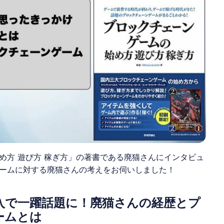
め方 遊び方 稼ぎ方」の著書である
廃猫
さんにインタビュ
ーム
に対する
廃猫
さんの考えをお伺いしました！
入で一躍話題に！廃猫さんの経歴とプ
ームとは