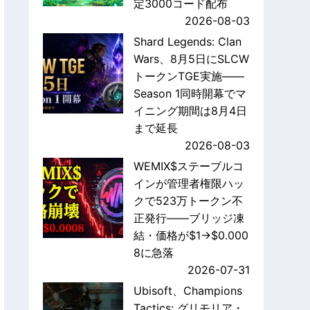
定3000コード配布
2026-08-03
Shard Legends: Clan
Wars、8月5日にSLCW
トークンTGE実施——
Season 1同時開幕でマ
イニング期間は8月4日
まで延長
2026-08-03
WEMIX$ステーブルコ
インが管理者権限ハッ
クで523万トークン不
正発行——ブリッジ凍
結・価格が$1→$0.000
8に急落
2026-07-31
Ubisoft、Champions
Tactics: グリモリア・