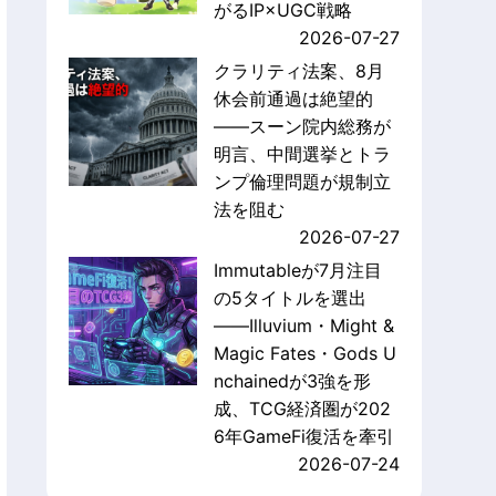
がるIP×UGC戦略
2026-07-27
クラリティ法案、8月
休会前通過は絶望的
——スーン院内総務が
明言、中間選挙とトラ
ンプ倫理問題が規制立
法を阻む
2026-07-27
Immutableが7月注目
の5タイトルを選出
——Illuvium・Might &
Magic Fates・Gods U
nchainedが3強を形
成、TCG経済圏が202
6年GameFi復活を牽引
2026-07-24