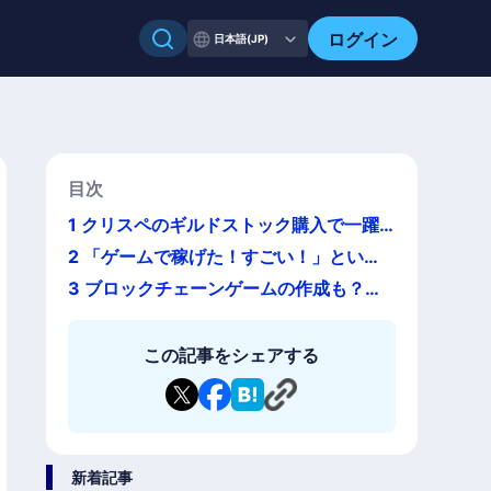
ログイン
日本語(JP)
目次
1
クリスペのギルドストック購入で一躍
話題に！廃猫さんの経歴とプレイ中のブ
2
「ゲームで稼げた！すごい！」という
ロックチェーンゲームとは
ワクワクを広げるためにブロックチェー
3
ブロックチェーンゲームの作成も？廃
ンゲームの本の出版を
猫さんの今後の活動とは？
この記事をシェアする
新着記事