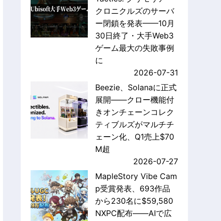
クロニクルズのサーバ
ー閉鎖を発表——10月
30日終了・大手Web3
ゲーム最大の失敗事例
に
2026-07-31
Beezie、Solanaに正式
展開——クロー機能付
きオンチェーンコレク
ティブルズがマルチチ
ェーン化、Q1売上$70
M超
2026-07-27
MapleStory Vibe Cam
p受賞発表、693作品
から230名に$59,580
NXPC配布——AIで広