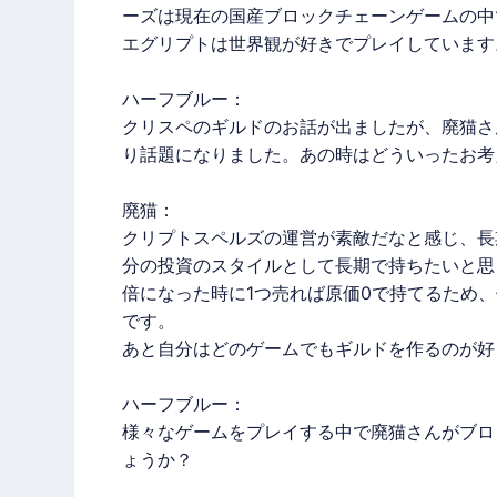
ーズは現在の国産
ブロックチェーンゲーム
の中
エグリプトは世界観が好きでプレイしています
ハーフブルー：
クリスペのギルドのお話が出ましたが、
廃猫
さ
り話題になりました。あの時はどういったお考
廃猫
：
クリプトスペルズの運営が素敵だなと感じ、長
分の投資のスタイルとして長期で持ちたいと思
倍になった時に1つ売れば原価0で持てるため
です。
あと自分はどのゲームでもギルドを作るのが好
ハーフブルー：
様々なゲームをプレイする中で
廃猫
さんが
ブロ
ょうか？