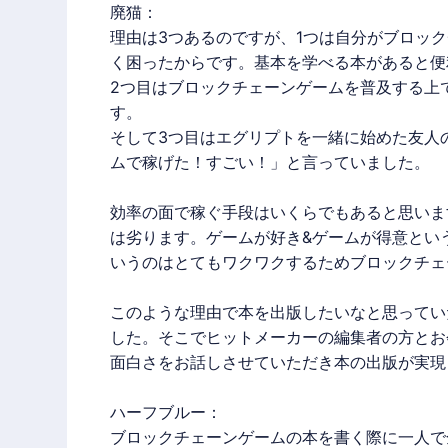
廃猫
：
理由は3つあるのですが、1つは自分が
ブロック
く困ったからです。基本を学べる本があると便
2つ目は
ブロックチェーンゲーム
を普及する上
す。
そして3つ目はエグリプトを一緒に始めた友人
ムで稼げた！すごい！」と言っていました。
効率の面で稼ぐ手段はいくらでもあると思いま
は劣ります。ゲームが好き&ゲームが得意とい
いうのはとてもワクワクするため
ブロックチェ
このような理由で本を出版したいなと思ってい
した。そこでヒットメーカーの編集者の方とお
面白さをお話しさせていただき本の出版が実現
ハーフブルー：
ブロックチェーンゲーム
の本を書く際に一人で