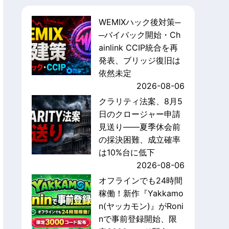
WEMIXハック後対策─
─バイバック開始・Ch
ainlink CCIP統合を再
発表、ブリッジ復旧は
依然未定
2026-08-06
クラリティ法案、8月5
日のクロージャー申請
見送り——夏季休会前
の採決困難、成立確率
は10%台に低下
2026-08-06
オフラインでも24時間
稼働！新作『Yakkamo
n(ヤッカモン)』がRoni
nで事前登録開始、限