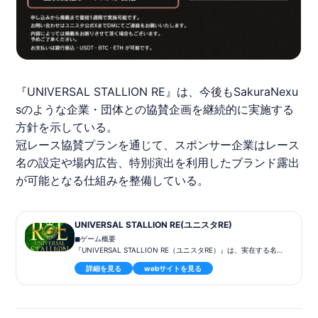
『UNIVERSAL STALLION RE』は、今後も
SakuraNexu
s
のような企業・団体との協賛企画を継続的に実施する
方針を示している。
冠レース協賛プランを通じて、
スポンサー
企業はレース
名の設定や場内広告、特別演出を利用したブランド露出
が可能となる仕組みを整備している。
UNIVERSAL STALLION RE(ユニスタRE)
◼︎ゲーム概要
『UNIVERSAL STALLION RE（ユニスタRE）』は、実在する名馬
を自分好みに育成し、世界で唯一無二の競走馬を作り上げること
詳細を見る
webサイトを見る
ができる競馬シミュレーションゲームです。プレイヤーは育てた
競走馬をレースに出走させ、ポイントや報酬を獲得する一方、他
のプレイヤーとの競争や交配による新たな血統の作成、競争馬の
マーケット取引など、多彩なコンテンツを楽しむことができま
す。