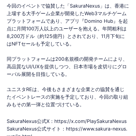
今回のイベントで協賛した「
SakuraNexus
」は、香港に
上場する大手ゲーム企業が開発したWeb3マルチゲーム
プラットフォームであり、アプリ『Domino Hub』を起
点に月間100万人以上のユーザーを抱える。年間粗利は
8,200万ドル（約125億円）とされており、11月下旬に
はNFTセールも予定している。
同プラットフォームは200名規模の開発チームにより、
高品質なUI/UXを提供しつつ、日本市場を皮切りにグロ
ーバル展開を目指している。
ユニスタ
REは、今後もさまざまな企業との協賛を通じ
たイベントレースの実施を予定しており、今回の取り組
みもその第一弾と位置づけている。
SakuraNexus
公式X：
https://x.com/Play
SakuraNexus
SakuraNexus
公式サイト：
https://www.sakura-nexus.