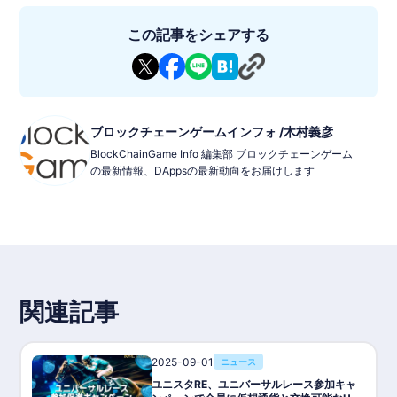
◼︎ゲーム内容
この記事をシェアする
競走馬の育成: プレイヤーは自分だけの競走馬を育て、レースで
の勝利を目指します。
ランキングシステム: シーズンごとのランキングに挑戦し、トッ
プオーナーを競います。
交配とマーケット: 他の馬と交配することで、新たな血統の名馬
を作成したり、所有する競走馬をマーケットで取引することが可
能です。
ブロックチェーンゲームインフォ /木村義彦
新要素: 「名馬配合」や、騎手スキル、得意脚質などの戦略的要
BlockChainGame Info 編集部 ブロックチェーンゲーム
素が追加され、従来の競馬ゲームよりも深いシミュレーションを
の最新情報、DAppsの最新動向をお届けします
楽しめます。
◼︎基本情報
ゲームタイトル : UNIVERSAL STALLION RE(ユニスタRE)
ジャンル : シミュレーションゲーム（競馬）
デバイス : iPhone/Android
料金 : 無料(アプリ内課金あり)
ステータス : 2024/12/12 リリース済み
P2E : 可能（Play To Earn）
ブロックチェーン : Polygon , GESO Verse
関連記事
NFT: 競走馬NFT、馬主会NFT
Provider/Developer : HashLink
ホワイトペーパー: https://universal-stallion.gitbook.io/univers
al-stallion/
2025-09-01
ニュース
アプリをインストールする
ユニスタRE、ユニバーサルレース参加キャ