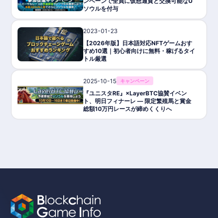
ンペーンで全員に仮想通貨と交換可能なU
ソウルを付与
2023-01-23
ゲーム攻略/紹介
【2026年版】日本語対応NFTゲームおす
すめ10選｜初心者向けに無料・稼げるタイ
トル厳選
2025-10-15
キャンペーン
『ユニスタRE』×LayerBTC協賛イベン
ト、明日フィナーレ ― 限定繁殖馬と賞金
総額10万円レースが締めくくりへ