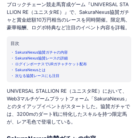
ブロックチェーン競走馬育成ゲーム『UNIVERSAL STA
LLION RE（ユニスタRE）』で、SakuraNexus協賛ガチ
ャと賞金総額10万円相当のレースを同時開催。限定馬、
豪華報酬、ログボ特典など注目のイベント内容を詳報。
目次
・
SakuraNexus協賛ガチャの内容
・
SakuraNexus協賛レースの詳細
・
ログインボーナスでURガチャチケット配布
・
SakuraNexusとは
・
次なる協賛レースにも注目
UNIVERSAL STALLION RE（
ユニスタ
RE）において、
Web3マルチゲームプラットフォーム「
SakuraNexus
」
とのタイアップイベントがスタートした。協賛ガチャで
は、3200mのダート戦に特化したスキルを持つ限定馬
が、レア毛色で登場している。