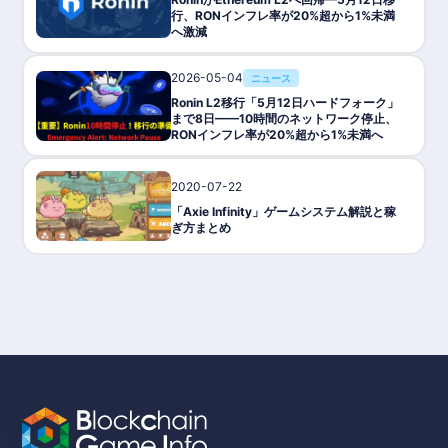
行、RONインフレ率が20%超から1%未満
へ激減
2026-05-04
ニュース
Ronin L2移行「5月12日ハードフォーク」
まで8日——10時間のネットワーク停止、
RONインフレ率が20%超から1%未満へ
2020-07-22
ゲーム攻略/紹介
「Axie Infinity」ゲームシステム解説と稼
ぎ方まとめ