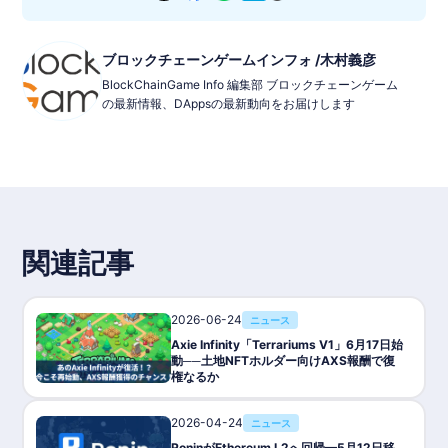
ブロックチェーンゲームインフォ /木村義彦
BlockChainGame Info 編集部 ブロックチェーンゲーム
の最新情報、DAppsの最新動向をお届けします
関連記事
2026-06-24
ニュース
Axie Infinity「Terrariums V1」6月17日始
動──土地NFTホルダー向けAXS報酬で復
権なるか
2026-04-24
ニュース
RoninがEthereum L2へ回帰—5月12日移