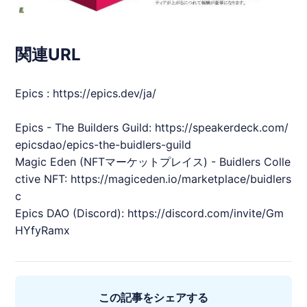
関連URL
Epics
:
https://epics.dev/ja/
Epics
- The Builders Guild:
https://speakerdeck.com/
epicsdao/epics-the-buidlers-guild
Magic Eden (NFTマーケットプレイス) - Buidlers Colle
ctive NFT:
https://magiceden.io/marketplace/buidlers
c
Epics
DAO (Discord):
https://discord.com/invite/Gm
HYfyRamx
この記事をシェアする