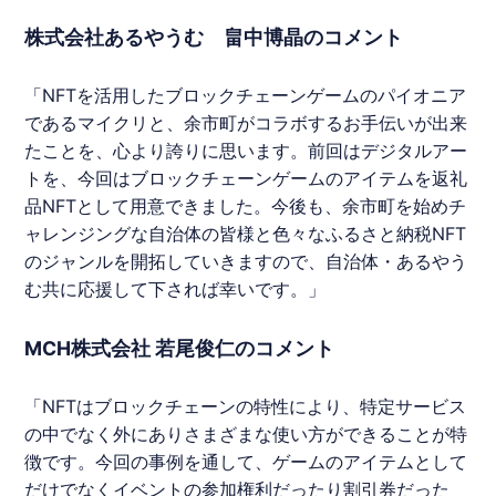
株式会社あるやうむ 畠中博晶のコメント
「
NFT
を活用したブロックチェーンゲームのパイオニア
であるマイクリと、余市町がコラボするお手伝いが出来
たことを、心より誇りに思います。前回はデジタルアー
トを、今回はブロックチェーンゲームのアイテムを返礼
品
NFT
として用意できました。今後も、余市町を始めチ
ャレンジングな自治体の皆様と色々な
ふるさと納税
NFT
のジャンルを開拓していきますので、自治体・
あるやう
む
共に応援して下されば幸いです。」
MCH株式会社 若尾俊仁のコメント
「
NFT
はブロックチェーンの特性により、特定サービス
の中でなく外にありさまざまな使い方ができることが特
徴です。今回の事例を通して、ゲームのアイテムとして
だけでなくイベントの参加権利だったり割引券だった