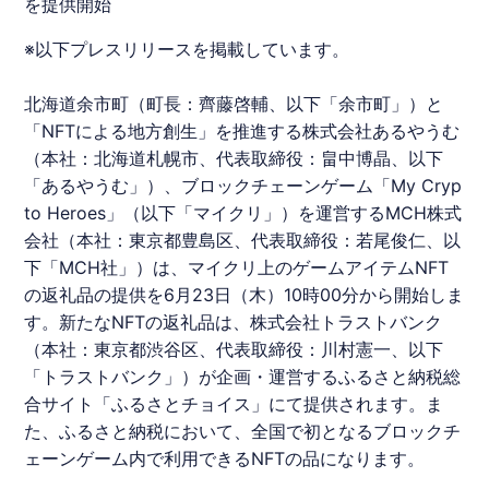
を提供開始
※以下プレスリリースを掲載しています。
北海道余市町（町長：齊藤啓輔、以下「余市町」）と
「
NFT
による地方創生」を推進する株式会社
あるやうむ
（本社：北海道札幌市、代表取締役：畠中博晶、以下
「
あるやうむ
」）、ブロックチェーンゲーム「My Cryp
to Heroes」（以下「マイクリ」）を運営するMCH株式
会社（本社：東京都豊島区、代表取締役：若尾俊仁、以
下「MCH社」）は、マイクリ上のゲームアイテム
NFT
の返礼品の提供を6月23日（木）10時00分から開始しま
す。新たな
NFT
の返礼品は、株式会社トラストバンク
（本社：東京都渋谷区、代表取締役：川村憲一、以下
「トラストバンク」）が企画・運営する
ふるさと納税
総
合サイト「ふるさとチョイス」にて提供されます。ま
た、
ふるさと納税
において、全国で初となるブロックチ
ェーンゲーム内で利用できる
NFT
の品になります。