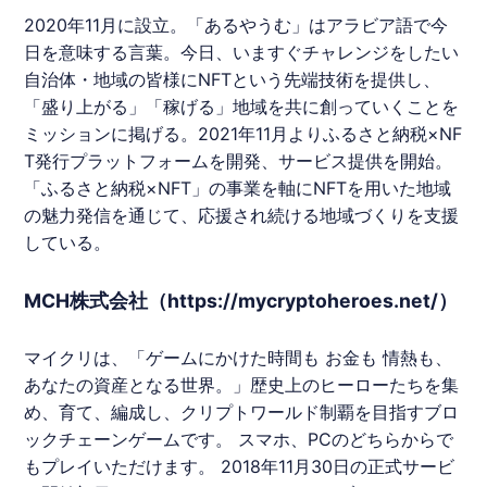
2020年11月に設立。「
あるやうむ
」はアラビア語で今
日を意味する言葉。今日、いますぐチャレンジをしたい
自治体・地域の皆様に
NFT
という先端技術を提供し、
「盛り上がる」「稼げる」地域を共に創っていくことを
ミッションに掲げる。2021年11月より
ふるさと納税
×
NF
T
発行プラットフォームを開発、サービス提供を開始。
「
ふるさと納税
×
NFT
」の事業を軸に
NFT
を用いた地域
の魅力発信を通じて、応援され続ける地域づくりを支援
している。
MCH株式会社（https://mycryptoheroes.net/）
マイクリは、「ゲームにかけた時間も お金も 情熱も、
あなたの資産となる世界。」歴史上のヒーローたちを集
め、育て、編成し、クリプトワールド制覇を目指すブロ
ックチェーンゲームです。 スマホ、PCのどちらからで
もプレイいただけます。 2018年11月30日の正式サービ