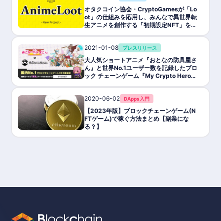
オタクコイン協会・CryptoGamesが「Lo
ot」の仕組みを応用し、みんなで異世界転
生アニメを創作する「初期設定NFT」を無
料配布
2021-01-08
プレスリリース
大人気ショートアニメ『おとなの防具屋さ
ん』と世界No.1ユーザー数を記録したブロ
ック チェーンゲーム『My Crypto Heroe
s』がコラボを開始!
2020-06-02
DApps入門
【2023年版】ブロックチェーンゲーム(N
FTゲーム)で稼ぐ方法まとめ【副業にな
る？】