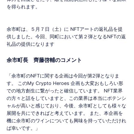
を得られます。
余市町は、５月７日（土）に
NFT
アートの返礼品を提
供しました。今回、同町において第２弾となる
NFT
の返
礼品の提供になります
余市町長 齊藤啓輔のコメント
「余市町の
NFT
に関する企画は今回が第2弾となりま
す。 このMy Crypto Heroes 企画も大変おもしろい形
での地方創生に繋がったと確信しています。
NFT
業界
の方々と話をしていますと、この業界は本当にポテンシ
ャルが高いと感じており、今後、余市町としても様々な
展開を共にできればと考えています。 また、本企画を
機に余市町のワインについても興味を持っていただけれ
ば幸いです。」