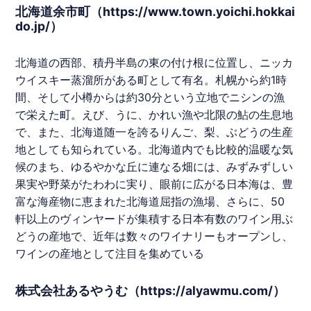
北海道余市町（https://www.town.yoichi.hokkai
do.jp/）
北海道の西部、積丹半島の東の付け根に位置し、ニッカ
ウイスキー蒸溜所がある町として有名。札幌から約1時
間、そして小樽からは約30分という立地でニシンの漁
で栄えた町。えび、うに、かれい漁や北限の鮎の生息地
で、また、北海道随一を誇るりんご、梨、ぶどうの生産
地としても知られている。北海道内でも比較的温暖な気
候のまち、ゆるやかな丘に連なる畑には、みずみずしい
果実や野菜がたわわに実り、眼前に広がる日本海は、豊
富な海産物に恵まれた北海道屈指の漁場、さらに、50
軒以上のヴィンヤードが集積する日本有数のワイン用ぶ
どうの産地で、近年は数々のワイナリーもオープンし、
ワインの産地として注目を集めている
株式会社あるやうむ（https://alyawmu.com/）