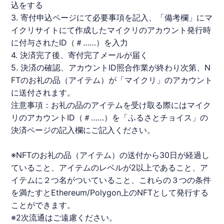
込をする
3. 寄付申込ページにて必要事項を記入、「備考欄」にマ
イクリサイトにて作成したマイクリのアカウント発行時
に付与されたID（＃……）を入力
4. 決済完了後、寄付完了メールが届く
5. 決済の確認、アカウントID照合作業が終わり次第、
N
FT
のお礼の品（アイテム）が「マイクリ」のアカウント
に送付されます。
注意事項：お礼の品のアイテムを受け取る際にはマイク
リのアカウントID（＃……）を「ふるさとチョイス」の
決済ページの記入欄にご記入ください。
※
NFT
のお礼の品（アイテム）の送付から30日が経過し
ていること、アイテムのレベルが2以上であること、ア
イテムに２つ名がついていること、これらの３つの条件
を満たすとEthereum/Polygon上の
NFT
として発行する
ことができます。
※2次流通はご遠慮ください。