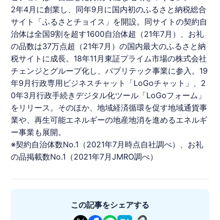
2年4月に創業し、同年9月に国内初の
ふるさと納税
総合
サイト「ふるさとチョイス」を開設。同サイトの契約自
治体は全国9割を超す1600自治体超（21年7月）、お礼
の品数は37万点超（21年7月）の国内最大の
ふるさと納
税
サイトに成長。18年11月東証プライム市場の株式会社
チェンジとグループ化し、パブリテック事業に参入。19
年9月行政専用ビジネスチャット「LoGoチャット」、2
0年3月行政手続きデジタル化ツール「LoGoフォーム」
をリリース。そのほか、地域経済循環を促す地域通貨事
業や、再生可能エネルギーの地産地消を進めるエネルギ
ー事業も展開。
※契約自治体数No.1（2021年7月時点自社調べ）、お礼
の品掲載数No.1（2021年7月JMRO調べ）
この記事をシェアする