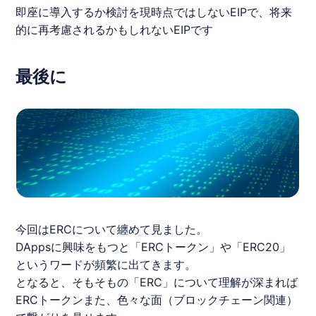
即座に導入するか検討を現時点ではしないEIPで、将来
的に再考慮されるかもしれないEIPです
最後に
今回は
ERC
について纏めて見ました。
DAppsに興味をもつと「
ERC
トークン」や「
ERC
20」
というワードが頻繁に出てきます。
となると、そもそもの「
ERC
」について理解が深まれば
ERC
トークンまた、色々な面（ブロックチェーン関連）