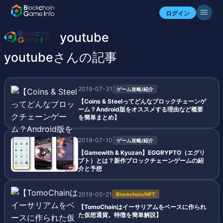
ログイン
youtube
youtubeさんの記事
2019-07-31
ゲーム攻略/紹介
【Coins & Steelってどんなブロックチェーンゲ
ーム？Android版をオススメする理由など概要
を簡単まとめ】
2019-07-10
ゲーム攻略/紹介
【Gamewith & Kyuzan】EGGRYPTO（エグリ
プト）とは？新作ブロックチェーンゲームの紹
介と予想
2019-05-21
Blockchain/NFT
【TomoChainはイーサリアムをベースに作られ
た仮想通貨。特徴を簡単解説】