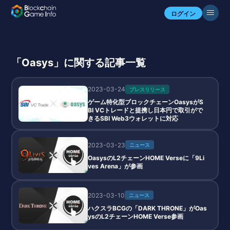
ログイン
「Oasys」に関する記事一覧
2023-03-24
プレスリリース
ゲーム特化型ブロックチェーンOasysがS
BI VCトレードと提携し日本円で取引がで
きるSBI Web3ウォレットに対応
2023-03-23
ニュース
OasysのL2チェーンHOME Verseに「9Li
ves Arena」が参画
2023-03-10
ニュース
ハクスラBCGの「DARK THRONE」がOas
ysのL2チェーンHOME Verse参画