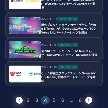
l」がOasysのL2チェーンTCGVerseと提
携
2022-11-13
プレスリリース
新作ブロックチェーンカードゲーム「Kyri
e & Terra」が、OasysのL2チェーンTCG
Verseとのパートナーシップを締結
2022-11-09
プレスリリース
新作NFTカードゲーム「The Nemots」
が、OasysのL2チェーンTCGVerseを採択
2022-11-02
プレスリリース
ゲーム特化型ブロックチェーンOasysがY
GG Japanと戦略的パートナーシップを締
結
2
3
4
5
6
6
...