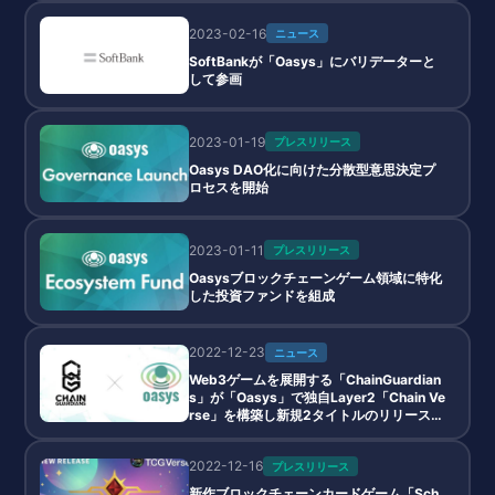
2023-02-16
ニュース
SoftBankが「Oasys」にバリデーターと
して参画
2023-01-19
プレスリリース
Oasys DAO化に向けた分散型意思決定プ
ロセスを開始
2023-01-11
プレスリリース
Oasysブロックチェーンゲーム領域に特化
した投資ファンドを組成
2022-12-23
ニュース
Web3ゲームを展開する「ChainGuardian
s」が「Oasys」で独自Layer2「Chain Ve
rse」を構築し新規2タイトルのリリースを
予定
2022-12-16
プレスリリース
新作ブロックチェーンカードゲーム「Sch