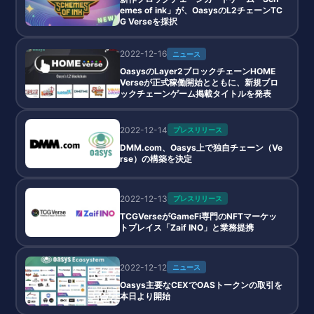
emes of ink」が、OasysのL2チェーンTC
G Verseを採択
2022-12-16
ニュース
OasysのLayer2ブロックチェーンHOME
Verseが正式稼働開始とともに、新規ブロ
ックチェーンゲーム掲載タイトルを発表
2022-12-14
プレスリリース
DMM.com、Oasys上で独自チェーン（Ve
rse）の構築を決定
2022-12-13
プレスリリース
TCGVerseがGameFi専門のNFTマーケッ
トプレイス「Zaif INO」と業務提携
2022-12-12
ニュース
Oasys主要なCEXでOASトークンの取引を
本日より開始