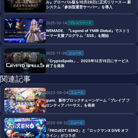
ル』グローバル版を10月28日に正式リリース ― 新
システム「参加型運営サーバー」を導入
2025-10-14
プレスリリース
WEMADE、『Legend of YMIR Global』でストリ
ーマー支援プログラム「SSS」を開始
2025-11-26
ニュース
「CryptoSpells」、2025年12月15日にサービス
終了を発表
関連記事
2023-09-04
ニュース
gumi、新作ブロックチェーンゲーム「ブレイブ フ
ロンティア バーサス」を発表
2023-09-22
ニュース
「PROJECT XENO」と「ロックマンX DiVE オフ
ライン」がコラボ