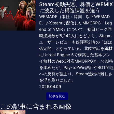
Steam初動失速、株価とWEMIX
に波及した構造課題を追う
WEMADE（本社：韓国、以下WEMAD
E）がSteamで配信したMMORPG「Leg
end of YMIR」について、初日ピーク同
時接続数が8,242人にとどまり、Steam
ユーザーレビューも好評率21%の「ほぼ
否定的」となっている。北欧神話を題材
にUnreal Engine 5で構築した基本プレ
イ無料のWeb3対応MMORPGとして期待
を集めたが、Pay-to-Win設計やBOT問題
への反発が強まり、Steam進出の難しさ
を浮き彫りにした。
2026.04.09
記事を読む
この記事に含まれる画像