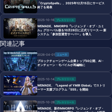
「CryptoSpells」、2025年12月15日にサービス
終了を発表
2025-10-16
プレスリリース
WEMADE、MMORPG『レジェンド・オブ・ユミ
ル』グローバル版を10月28日に正式リリース ― 新
システム「参加型運営サーバー」を導入
関連記事
2026-04-01
ニュース
ブロックチェーンゲーム企業トップ50公開、AI・
オンチェーン・モバイルが再編軸に
2025-10-14
プレスリリース
WEMADE、『Legend of YMIR Global』でストリ
ーマー支援プログラム「SSS」を開始
2025-10-28
プレスリリース
WEMADE、新作MMORPG『レジェンド・オブ・