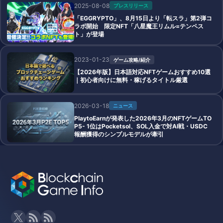
2025-08-08
プレスリリース
「EGGRYPTO」、8月15日より「転スラ」第2弾コ
ラボ開始 限定NFT「八星魔王リムル=テンペス
ト」が登場
2023-01-23
ゲーム攻略/紹介
【2026年版】日本語対応NFTゲームおすすめ10選
｜初心者向けに無料・稼げるタイトル厳選
2026-03-18
ニュース
PlaytoEarnが発表した2026年3月のNFTゲームTO
P5- 1位はPocketsol、SOL入金で対AI戦・USDC
報酬獲得のシンプルモデルが牽引