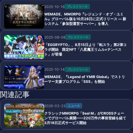
2025-10-16
プレスリリース
WEMADE、MMORPG『レジェンド・オブ・ユミ
ル』グローバル版を10月28日に正式リリース ― 新
システム「参加型運営サーバー」を導入
2025-08-08
プレスリリース
「EGGRYPTO」、8月15日より「転スラ」第2弾コ
ラボ開始 限定NFT「八星魔王リムル=テンペス
ト」が登場
2025-10-14
プレスリリース
WEMADE、『Legend of YMIR Global』でストリ
ーマー支援プログラム「SSS」を開始
関連記事
2026-03-23
ニュース
クラシックMMORPG「Seal M」がCROSSチェー
ンでグローバル展開——220万件の事前登録を経て
3月19日正式サービス開始