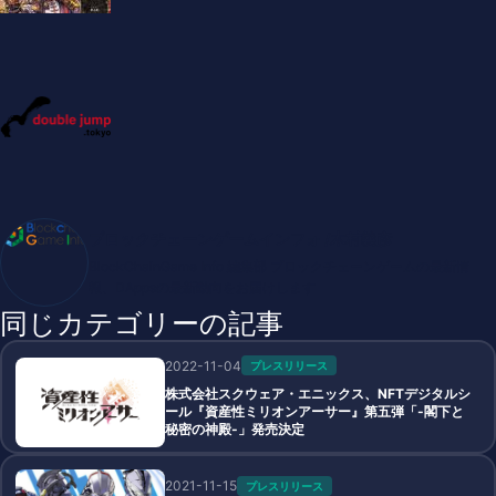
ブロックチェーンゲームインフォ /木村義彦
BlockChainGame Info 編集部 ブロックチェーンゲームの最新情
報、DAppsの最新動向をお届けします
同じカテゴリーの記事
2022-11-04
プレスリリース
株式会社スクウェア・エニックス、NFTデジタルシ
ール『資産性ミリオンアーサー』第五弾「-閣下と
秘密の神殿-」発売決定
2021-11-15
プレスリリース