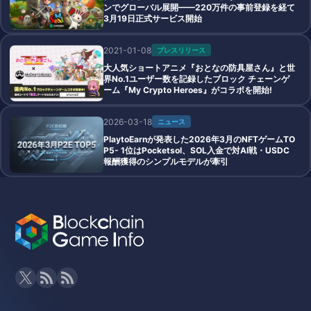
ンでグローバル展開——220万件の事前登録を経て
3月19日正式サービス開始
2021-01-08
プレスリリース
大人気ショートアニメ『おとなの防具屋さん』と世
界No.1ユーザー数を記録したブロック チェーンゲ
ーム『My Crypto Heroes』がコラボを開始!
2026-03-18
ニュース
PlaytoEarnが発表した2026年3月のNFTゲームTO
P5- 1位はPocketsol、SOL入金で対AI戦・USDC
報酬獲得のシンプルモデルが牽引