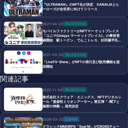
『ULTRAMAN』のNFT化が決定 XANALIAとヒ
ーローズが全世界に向けてリリース
2021-04-23
プレスリリース
モバイルファクトリーがNFTマー ケットプレイス
「ユニマ(Uniqys マーケットプレイス)」の事前登
録開始 駅トークン、でんこトレカ、杉田陽平氏ア
ート、 山口周氏書籍をNFT化
2021-03-23
プレスリリース
「LiveTV-Show」がNFTの発行及び販売機能を提
供開始
関連記事
2022-11-04
プレスリリース
株式会社スクウェア・エニックス、NFTデジタルシ
ール『資産性ミリオンアーサー』第五弾「-閣下と
秘密の神殿-」発売決定
2026-03-23
ニュース
クラシックMMORPG「Seal M」がCROSSチェー