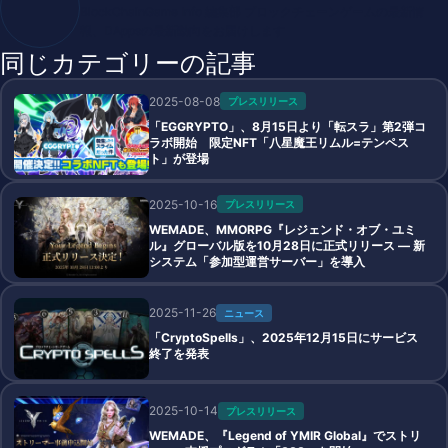
BlockChainGame Info 編集部 ブロックチェーンゲームの最新情
報、DAppsの最新動向をお届けします
同じカテゴリーの記事
2025-08-08
プレスリリース
「EGGRYPTO」、8月15日より「転スラ」第2弾コ
ラボ開始 限定NFT「八星魔王リムル=テンペス
ト」が登場
2025-10-16
プレスリリース
WEMADE、MMORPG『レジェンド・オブ・ユミ
ル』グローバル版を10月28日に正式リリース ― 新
システム「参加型運営サーバー」を導入
2025-11-26
ニュース
「CryptoSpells」、2025年12月15日にサービス
終了を発表
2025-10-14
プレスリリース
WEMADE、『Legend of YMIR Global』でストリ