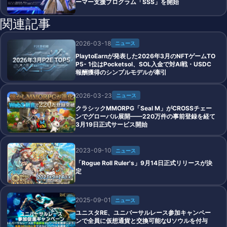
ーマー支援プログラム「SSS」を開始
関連記事
2026-03-18
ニュース
PlaytoEarnが発表した2026年3月のNFTゲームTO
P5- 1位はPocketsol、SOL入金で対AI戦・USDC
報酬獲得のシンプルモデルが牽引
2026-03-23
ニュース
クラシックMMORPG「Seal M」がCROSSチェー
ンでグローバル展開——220万件の事前登録を経て
3月19日正式サービス開始
2023-09-10
ニュース
「Rogue Roll Ruler's」9月14日正式リリースが決
定
2025-09-01
ニュース
ユニスタRE、ユニバーサルレース参加キャンペー
ンで全員に仮想通貨と交換可能なUソウルを付与