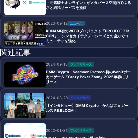
「元素騎士オンライン」がメタバース空間内でふる
さと納税サービスを提供
2023-09-12
ニュース
KONAMI初のWEB3プロジェクト「PROJECT ZIR
CON」、シンセカイテクノロジーズとの協力でコ
ミュニティを強化
関連記事
2024-09-13
プレスリリース
DMM Crypto、Seamoon Protocol初のWeb3ポー
カーゲーム「Crazy Poker Zone」2025年春にリ
リース
2024-08-28
インタビュー
【インタビュー】DMM Crypto「かんぱに☆ガー
ルズ RE:BLOOM」
2023-01-31
プレスリリース