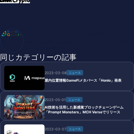
ブロックチェーンゲームインフォ /木村義彦
BlockChainGame Info 編集部 ブロックチェーンゲームの最新情
報、DAppsの最新動向をお届けします
同じカテゴリーの記事
2023-03-08
ニュース
屋内位置情報GameFiメタバース「Honio」発表
2023-05-01
ニュース
AI技術を活用した新感覚ブロックチェーンゲーム
「Prompt Monsters」MCH Verseでリリース
2023-03-07
ニュース