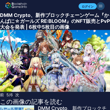
ログイン
DMM Crypto、新作ブロックチェーンゲーム『か
んぱに☆ガールズ RE:BLOOM』のNFT販売とPvP
大会を発表 | 6枚中5枚目の画像
前
5/6
次
この画像の記事を読む
DMM Crypto、新作ブロックチ