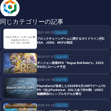
ブロックチェーンゲームインフォ
ブロックチェーンゲームについてのイベント情報・ゲーム攻略情
報を紹介しています。
同じカテゴリーの記事
2021-06-22
ニュース
ブロックチェーンゲームに関するガイドラインC
ESA、JOGA、MCFが制定
2023-07-07
ニュース
ダンジョン探索RPG「Rogue Roll Ruler's」2023
年9月にローンチ予定
2026-03-18
ニュース
PlaytoEarnが発表した2026年3月のNFTゲームTO
P5- 1位はPocketsol、SOL入金で対AI戦・USDC
報酬獲得のシンプルモデルが牽引
2026-03-23
ニュース