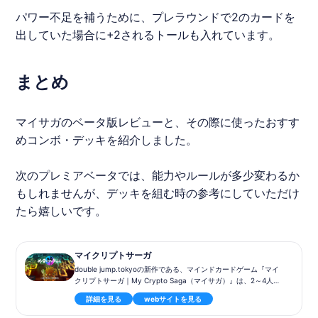
パワー不足を補うために、プレラウンドで2のカードを
出していた場合に+2されるトールも入れています。
まとめ
マイサガ
のベータ版レビューと、その際に使ったおすす
めコンボ・デッキを紹介しました。
次のプレミアベータでは、能力やルールが多少変わるか
もしれませんが、デッキを組む時の参考にしていただけ
たら嬉しいです。
マイクリプトサーガ
double jump.tokyoの新作である、マインドカードゲーム『マイ
クリプトサーガ｜My Crypto Saga（マイサガ）』は、2～4人で
のリアルタイム対戦を楽しむことができるマインドカードゲーム
詳細を見る
webサイトを見る
です。10枚の”カミカード”を編成し、戦略とスキルと運の力でラ
イバル達に勝ち抜こう！