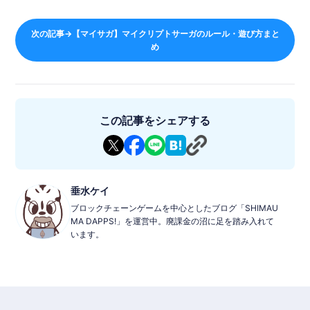
対戦に勝利することで得られる”Kami-Power（KP）”でカミカー
ドは特別な能力を持つ”シンカード”にシンカ！
シンカードはユーザー間で自由にトレードすることもできます。
次の記事→【マイサガ】マイクリプトサーガのルール・遊び方まと
招待コード：fZAM
め
この記事をシェアする
垂水ケイ
ブロックチェーンゲームを中心としたブログ「SHIMAU
MA DAPPS!」を運営中。廃課金の沼に足を踏み入れて
います。