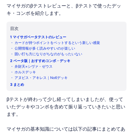
マイサガのβテストレビューと、βテストで使ったデッ
キ・コンボを紹介します。
目次
1
マイサガベータテストのレビュー
・
カードが持つポイントをベットするという新しい感覚
・
公開情報が多く読みやすいのが楽しい
・
固い打ち方になりがちなのがもったいない
2
ベータ版｜おすすめコンボ・デッキ
・
弁財天×シヴァ・ゼウス
・
ホルスデッキ
・
アヌビス・アキレス｜No6デッキ
3
まとめ
βテストが終わって少し経ってしまいましたが、使って
いたデッキやコンボを含めて振り返っていきたいと思い
ます。
マイサガ
の基本知識については以下の記事にまとめてあ