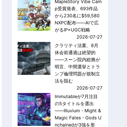
MapleStory Vibe Cam
p受賞発表、693作品
から230名に$59,580
NXPC配布——AIで広
がるIP×UGC戦略
2026-07-27
クラリティ法案、8月
休会前通過は絶望的
——スーン院内総務が
明言、中間選挙とトラ
ンプ倫理問題が規制立
法を阻む
2026-07-27
Immutableが7月注目
の5タイトルを選出
——Illuvium・Might &
Magic Fates・Gods U
nchainedが3強を形