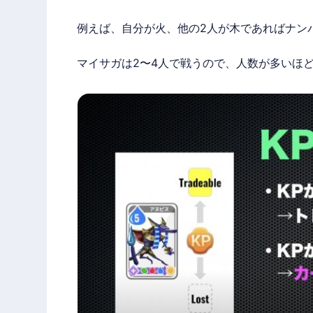
例えば、自分が火、他の2人が木であればナンバ
マイサガ
は2〜4人で戦うので、人数が多いほ