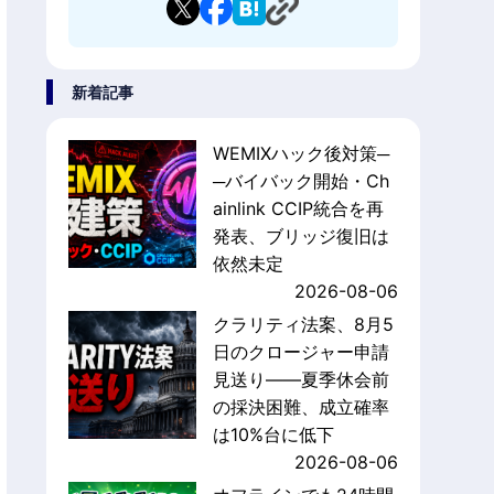
新着記事
WEMIXハック後対策─
─バイバック開始・Ch
ainlink CCIP統合を再
発表、ブリッジ復旧は
依然未定
2026-08-06
クラリティ法案、8月5
日のクロージャー申請
見送り——夏季休会前
の採決困難、成立確率
は10%台に低下
2026-08-06