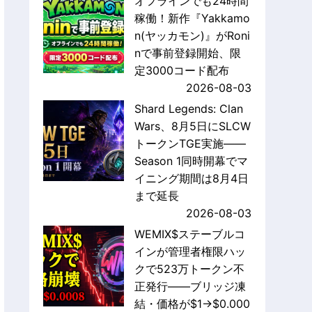
オフラインでも24時間
稼働！新作『Yakkamo
n(ヤッカモン)』がRoni
nで事前登録開始、限
定3000コード配布
2026-08-03
Shard Legends: Clan
Wars、8月5日にSLCW
トークンTGE実施——
Season 1同時開幕でマ
イニング期間は8月4日
まで延長
2026-08-03
WEMIX$ステーブルコ
インが管理者権限ハッ
クで523万トークン不
正発行——ブリッジ凍
結・価格が$1→$0.000