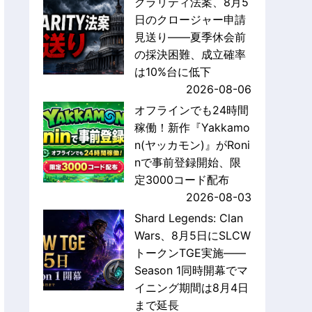
クラリティ法案、8月5
日のクロージャー申請
見送り——夏季休会前
の採決困難、成立確率
は10%台に低下
2026-08-06
オフラインでも24時間
稼働！新作『Yakkamo
n(ヤッカモン)』がRoni
nで事前登録開始、限
定3000コード配布
2026-08-03
Shard Legends: Clan
Wars、8月5日にSLCW
トークンTGE実施——
Season 1同時開幕でマ
イニング期間は8月4日
まで延長