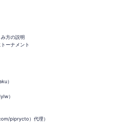
しみ方の説明
にトーナメント
raku
）
）
dylw
）
）
.com/piprycto
）代理）