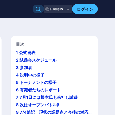
ログイン
日本語(JP)
目次
1
公式発表
2
試遊会スケジュール
3
参加者
4
説明中の様子
5
トーナメントの様子
6
有識者たちのレポート
7
7月1日には根本氏も来社し試遊
8
次はオープンバトルβ
9
7/4追記 現状の課題点と今後の対応・