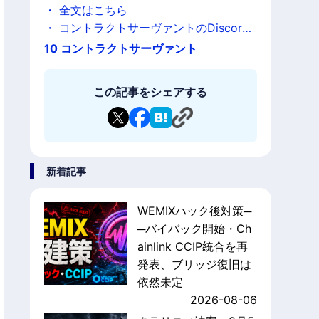
対策についてが発表される。
・
全文はこちら
・
コントラクトサーヴァントのDiscord
はこちら
10
コントラクトサーヴァント
この記事をシェアする
新着記事
WEMIXハック後対策─
─バイバック開始・Ch
ainlink CCIP統合を再
発表、ブリッジ復旧は
依然未定
2026-08-06