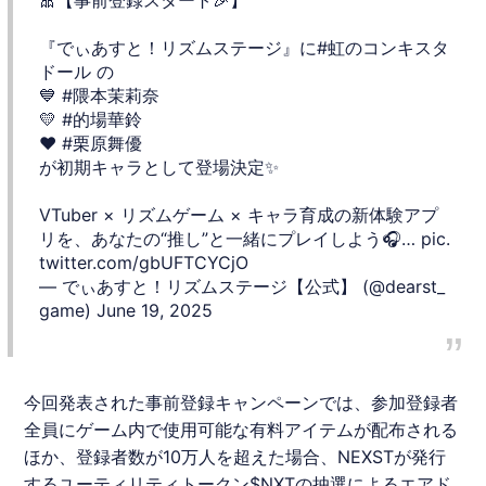
『でぃあすと！リズムステージ』に
#虹のコンキスタ
ドール
の
💙
#隈本茉莉奈
💛
#的場華鈴
❤️
#栗原舞優
が初期キャラとして登場決定✨
VTuber × リズムゲーム × キャラ育成の新体験アプ
リを、あなたの“推し”と一緒にプレイしよう🎧…
pic.
twitter.com/gbUFTCYCjO
— でぃあすと！リズムステージ【公式】 (@dearst_
game)
June 19, 2025
今回発表された事前登録キャンペーンでは、参加登録者
全員にゲーム内で使用可能な有料アイテムが配布される
ほか、登録者数が10万人を超えた場合、NEXSTが発行
するユーティリティトークン$NXTの抽選によるエアド