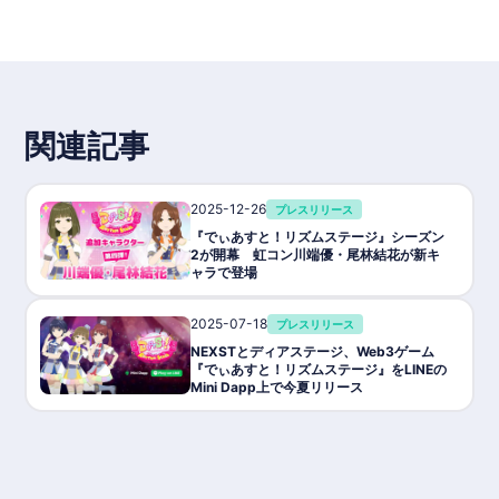
可能。
・Web3報酬
Kaiaチェーンを利用したNFT報酬、ポイントエコシステム搭載。
・グローバル展開
日本国内に留まらず、海外プレイヤーも視野に入れたプロモーシ
ョン展開。
・今後の展開
虹コン以外のメンバーや、「でぃあすと！」プロジェクト参加ア
関連記事
ーティストも追加予定。
◾️基本情報
ゲームタイトル: でぃあすと！リズムステージ
ジャンル: キャラクター育成 × リズムゲーム
2025-12-26
プレスリリース
対応機種: スマートフォン（iOS／Android）対応予定
価格: 基本プレイ無料＋アプリ内課金形式（詳細未発表）
『でぃあすと！リズムステージ』シーズン
開発状況:開発中。2025年7月下旬～8月上旬に正式リリース予定
2が開幕 虹コン川端優・尾林結花が新キ
P2E対応: Web3報酬機能搭載（NFT、$NXTトークンなど）
ャラで登場
ブロックチェーン:Kaiaチェーン採用
トークン: ユーティリティトークン $NXT
2025-07-18
プレスリリース
公式サイト: https://dearst.nexst.io/pre-registration_en/
公式X（旧Twitter）: https://x.com/dearst_game
NEXSTとディアステージ、Web3ゲーム
『でぃあすと！リズムステージ』をLINEの
Mini Dapp上で今夏リリース