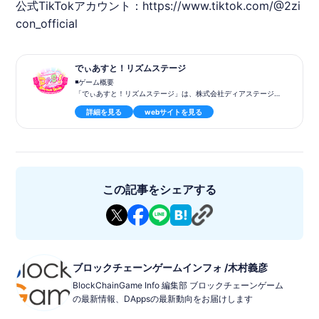
公式TikTokアカウント：
https://www.tiktok.com/@2zi
con_official
でぃあすと！リズムステージ
◾️ゲーム概要
「でぃあすと！リズムステージ」は、株式会社ディアステージ所
属のVTuberたちが登場する「でぃあすと！」の世界観をベース
詳細を見る
webサイトを見る
に、キャラクター育成とリズムゲームを融合させた新感覚のWeb
3タイトルです。
◾️ゲーム内容
プレイヤーは「虹のコンキスタドール」（虹コン）メンバーのVT
uberキャラ（的場華鈴、隈本茉莉奈、栗原舞優）を育成しなが
ら、楽曲に合わせてタップ操作でリズムゲームプレイを行いま
この記事をシェアする
す。高得点を競うランキング要素もあり、戦略的な育成＋音ゲー
の爽快感を両立しています。Web3技術を活用し、Kaiaチェーン
を通じてNFTやゲーム内ポイントなどの報酬を得る仕組みが用意
されます。
◾️特徴
・VTuber×リズムゲーム
ブロックチェーンゲームインフォ /木村義彦
VTuberとして活動するアイドルキャラとのコラボで没入感のある
BlockChainGame Info 編集部 ブロックチェーンゲーム
演出。
の最新情報、DAppsの最新動向をお届けします
・育成要素
キャラクター強化・育成により、プレイスタイルやスキル発展が