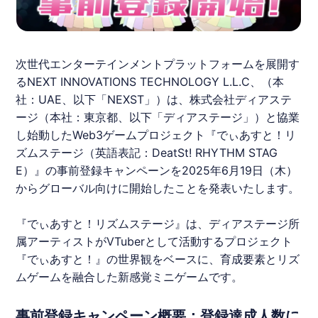
次世代エンターテインメントプラットフォームを展開す
るNEXT INNOVATIONS TECHNOLOGY L.L.C、（本
社：UAE、以下「NEXST」）は、株式会社ディアステ
ージ（本社：東京都、以下「ディアステージ」）と協業
し始動したWeb3ゲームプロジェクト『
でぃあすと！リ
ズムステージ
（英語表記：DeatSt! RHYTHM STAG
E）』の事前登録キャンペーンを2025年6月19日（木）
からグローバル向けに開始したことを発表いたします。
『
でぃあすと！リズムステージ
』は、ディアステージ所
属アーティストがVTuberとして活動するプロジェクト
『でぃあすと！』の世界観をベースに、育成要素とリズ
ムゲームを融合した新感覚ミニゲームです。
事前登録キャンペーン概要：登録達成人数に