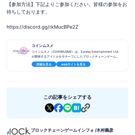
【参加方法】下記よりご参加ください。皆様の参加をお
待ちしております。
https://discord.gg/rkMucBPe2Z
コインムスメ
コインムスメ（COINMUSME）は、Eureka Entertainment Ltd.
が開発するアイドルをモチーフにしたブロックチェーンゲームで
す。日本のソーシャルゲームのノウハウを活かし、現実世界の資
詳細を見る
webサイトを見る
産性を取り入れた新しい体験を提供しています。また、ユーザー
に優しいUI/UXを重視し、広い層に受け入れられるようなデザイ
ンにこだわっています。さらに、トークンエコノミクスの設計に
より、ユーザー全員が儲かることは実現不可能であることを説明
し、ユーザーに納得感を持って楽しんでもらうための工夫をして
います。リリース後は、ユーザー参加型で世界を発展させていく
ことが運営・ユーザーの関係性の新しい可能性であり、BCGの新
この記事をシェアする
たな「楽しい」体験を実現する挑戦をしていきます。
■タイトル：コインムスメ（COINMUSME）
■ジャンル：PvP、カードバトル
■対応機種： -
■リリース日: 2024年12月2日
■ステータス : リリース中
ブロックチェーンゲームインフォ /木村義彦
■P2E：対応