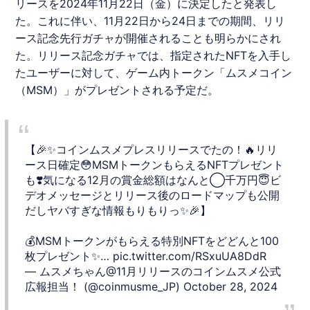
リースを2024年11月22日（金）に決定したと発表し
た。これに伴い、11月22日から24日までの期間、リリ
ース記念先行ガチャが開催されることも明らかにされ
た。リリース記念ガチャでは、指定されたNFTを入手し
たユーザーに対して、ゲーム内トークン「ムスメコイン
（MSM）」がプレゼントされる予定だ。
【🎉✨コインムスメプレスリリースでたの！🔥リリ
ース日確定😳MSMトークンもらえるNFTプレゼント
も❣️気になる12月の賞金総額はなんと◯千万円😇ビ
デオメッセージとリリース後のロードマップも公開
だしヤバすぎな情報もりもりっ✨🎉】
💰MSMトークンがもらえる特別NFTをどどんと100
枚プレゼント✨…
pic.twitter.com/RSxuUA8DdR
— ムスメちゃん@11月リリースのコインムスメ公式
広報担当！ (@coinmusme_JP)
October 28, 2024