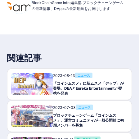
BlockChainGame Info 編集部 ブロックチェーンゲーム
■トークン：$MSM
の最新情報、DAppsの最新動向をお届けします
■チェーン：MCH Verse
■パートナー： YGG,LGG
■提供会社/開発会社 : Eureka Entertainment Ltd.
■Wihte Papaer：
Wihte Papaer
関連記事
2023-08-13
ニュース
「コインムスメ」に新ムスメ「デップ」が
登場、DEAとEureka Entertainmentが提
携を発表
2023-07-03
ニュース
ブロックチェーンゲーム「コインムス
メ」、運営コミュニティが一般公開前に初
期メンバーを募集