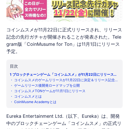
コインムスメが11月22日に正式リリースされ、リリース
記念の先行ガチャが開催されることが発表された。Tele
gram版「CoinMusume for Ton」は11月1日にリリース
予定。
目次
1
ブロックチェーンゲーム「コインムスメ」が11月22日にリリース決
定＆リリース記念先行ガチャを開催！ゲームリリース後の開発ロード
・
コインムスメのゲームリリースが11月22日に決定＆リリース記念ガ
マップを公開！
チャを開催
・
ゲームリリース後開発ロードマップを公開
・
コインムスメTONゲームが11月1日にリリース
・
コインムスメとは
・
CoinMusme Academyとは
Eureka Entertainment Ltd.（以下、Eureka）は、開発
中のブロックチェーンゲーム「
コインムスメ
」の正式リ