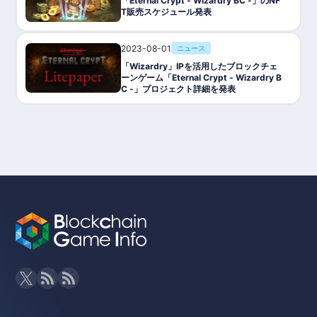
「Eternal Crypt - Wizardry BC -」のNF
■ネットワーク：Solana
T販売スケジュール発表
■配信プラットフォーム：FRACTAL
■NFT：Agent、Land、クラフティングNFT,武器、装備品
■ギルド機能：予定
■スカラーシップ：-
2023-08-01
ニュース
■トークン： $ROT、$SROT（ROT DAOトークン）
「Wizardry」IPを活用したブロックチェ
■ステーキング：$ROT
ーンゲーム「Eternal Crypt - Wizardry B
■レンディング：NFT貸し出しに対応
C -」プロジェクト詳細を発表
■マーケットプレイス：ゲーム内
■ICO : https://www.solanium.io/project/reign_of_terror
■スマートコントラクト監査：-
■提供/開発会社： Red Door Digital
■提供/開発会社WEBサイト：https://reddoor.digital/
■パートナー：Momentum 6、Shima Capital、Maven Capita
l、Lucidblue Ventures、Tuzanye Game Guild、Cryptology Ass
et Group、HG Ventures、Enjinstarter、Oddiyana Ventures、E
xnetwork Capital、Big Brain Holdings、Solanium Ventures、V
espertine Capital、および CollinStar Capital
■ホワイトペーパー：https://reign-of-terror.gitbook.io/whitep
aper-1.0/
■email:info@reddoor.digital