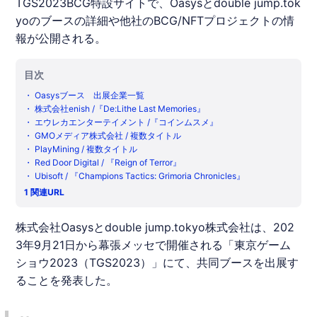
TGS2023BCG特設サイトで、Oasysとdouble jump.tok
yoのブースの詳細や他社のBCG/NFTプロジェクトの情
報が公開される。
目次
・
Oasysブース 出展企業一覧
・
株式会社enish /『De:Lithe Last Memories』
・
エウレカエンターテイメント /『コインムスメ』
・
GMOメディア株式会社 / 複数タイトル
・
PlayMining / 複数タイトル
・
Red Door Digital / 『Reign of Terror』
・
Ubisoft / 『Champions Tactics: Grimoria Chronicles』
1
関連URL
株式会社
Oasys
とdouble jump.tokyo株式会社は、202
3年9月21日から幕張メッセで開催される「東京ゲーム
ショウ2023（
TGS2023
）」にて、共同ブースを出展す
ることを発表した。