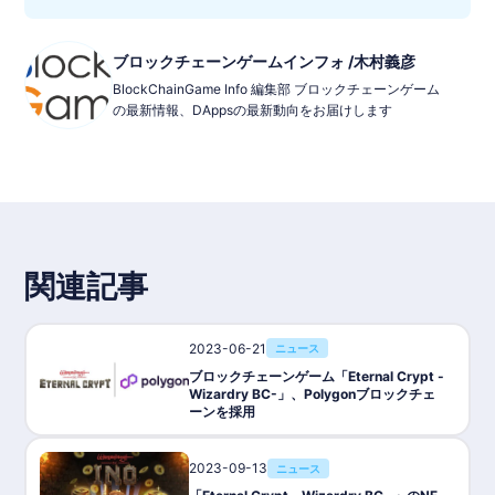
PvE
■Wihte Papaer：
Wihte Papaer
・新しいプレイヤーにはPvEゲームモードが提供され、ゲームの
世界に溶け込めるようになっています。このモードは『リイン・
オブ・テラー』のゲーム性を向上させます。ミッション開始時に
ブロックチェーンゲームインフォ /木村義彦
プレイヤーは部隊と装備を選択し、目標を達成し星評価を獲得し
BlockChainGame Info 編集部 ブロックチェーンゲーム
ます。
の最新情報、DAppsの最新動向をお届けします
PvP
・PvPモードは進化させる主要なモードで、ミッションはプレイ
ヤーの能力をテストします。このモードではXPとゲーム内通貨を
獲得できます。PvPミッションにはパーツや通貨がドロップされ
ます。PvPミッションの種類はいくつかあります。
ステーキング
ステーキングにより、トークン保有者の長期的な考え方に報いる
ことができます。ステーキングセクションで$ROTトークンをロ
ックすることで、$ROTまたは$sROT（および他のパートナート
関連記事
ークン）で報酬を得ることができるようになります。ROTをステ
ークすることで、プレイヤーはインペリアル・パス・プログラム
に登録されます。
2023-06-21
ニュース
■ジャンル：タクティカルターンベースRPG、MMO、メタバー
ス、PvP、PvE
ブロックチェーンゲーム「Eternal Crypt -
■対応プラットフォーム：WEBブラウザ
Wizardry BC-」、Polygonブロックチェ
■利用：NFT
ーンを採用
■リリース時期：Q2 2023
■ステータス：開発中
■P2E：対応
2023-09-13
ニュース
■言語：英語