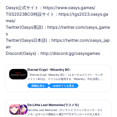
Oasys
公式サイト：
https://www.oasys.games/
TGS2023
BCG特設サイト：
https://tgs2023.oasys.ga
mes/
Twitter(
Oasys
英語)：
https://twitter.com/oasys_game
s
Twitter(
Oasys
日本語)：
https://twitter.com/oasys_jap
an
Discord(
Oasys
)：
http://discord.gg/oasysgames
Eternal Crypt -Wizardry BC-
「Eternal Crypt -Wizardry BC-」(エターナルクリプト・ウィザ
ードリィBC)は、ドリコムが提供する「Wizardry」IPを活用し、Z
EAL NOVA DMCCがパブリッシングを行うブロックチェーンゲー
詳細を見る
webサイトを見る
ムです。このゲームは、1981年にアメリカで発表されたダンジョ
ン探索型のRPGシリーズ「Wizardry」を基にしています。プレイ
ヤーはギルドマスターとして、冒険者とともに終わりなきダンジ
ョンの深淵で宝物を獲得します。ゲームはシンプルだが戦略的
で、Free-to-Play形式で提供されています。
De:Lithe Last Memories(ラスメモ)
De:Lithe Last Memories（ディライズ ラストメモリーズ：ラス
ゲームの舞台はモセルド王国で、冒険者たちが「ダドエルの穴」
メモ）はサービス開始から累計777万ダウンロードの大人気オン
を発見し、その秘境からは神話の時代から存在する古代の欠片や