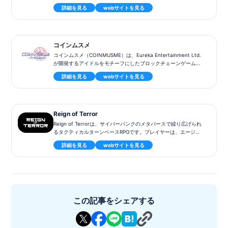
ラインRPG【De:Lithe】をベースにしたブロックチェーンゲーム
神器の数々とともに、貴石「Blood Crystal」がもたらされます。
詳細を見る
webサイトを見る
です。
プレイヤーはギルドマスターとして、冒険者たちをまとめあげ、
舞台は、異世界のモンスターが蔓延る「ゲート」が出現し、人類
穴から這い出る怪物たちを討伐し、穴から得られる宝の数々とBlo
滅亡の危機に瀕した近未来の日本。プレイヤーは指揮官となり、
od Crystalを獲得します。
「ドール」と呼ばれる少女たちを育成し、ともに戦いに身を投じ
ます。
コインムスメ
冒険者たちは人間、エルフ、ドワーフ、フェルパーという4つの
コインムスメ（COINMUSME）は、Eureka Entertainment Ltd.
種族と、戦士、僧侶、魔法使い、盗賊、司祭、侍、君主、忍者と
ラスメモダウンロードは
こちら
[PR]
が開発するアイドルをモチーフにしたブロックチェーンゲームで
いう8つの職業からなり、種族と職業に応じて彼らの能力には違
す。日本のソーシャルゲームのノウハウを活かし、現実世界の資
いがあり、それぞれに強みと弱みを持つ。ギルドマスターは状況
所有するNFTを組み合わせることで自動でダンジョンを生成した
詳細を見る
webサイトを見る
産性を取り入れた新しい体験を提供しています。また、ユーザー
に合わせてパーティを組み替える必要があります。
り、簡単な操作で利用できる専用ツールでダンジョンをカスタマ
に優しいUI/UXを重視し、広い層に受け入れられるようなデザイ
イズすることができます。作ったダンジョンは公開して、他のユ
ンにこだわっています。さらに、トークンエコノミクスの設計に
ーザーに遊んでもらうことができます。プレイヤー、クリエイタ
より、ユーザー全員が儲かることは実現不可能であることを説明
■ジャンル： クリッカー系×戦略系PRG
ー、さらにはダンジョンNFTへ投資するプレイヤーを繋ぐ、UGC
し、ユーザーに納得感を持って楽しんでもらうための工夫をして
■対応機種：PC、モバイル
Reign of Terror
のエコシステムを構築します。
います。リリース後は、ユーザー参加型で世界を発展させていく
■価格 : 基本無料プレイ
Reign of Terrorは、サイバーパンクのメタバースで繰り広げられ
◾️基本情報
ことが運営・ユーザーの関係性の新しい可能性であり、BCGの新
■リリース日: 2023Q4
るタクティカルターンベースRPGです。プレイヤーは、エージェ
・タイトル：De:Lithe Last Memories(ラスメモ)
たな「楽しい」体験を実現する挑戦をしていきます。
■ステータス : リリース中
ント、ユニット、装備、クラフト、ランドシステム、ギルドな
・ジャンル：ローグライク、ハクスラ
詳細を見る
webサイトを見る
■P2E：対応
ど、さまざまなゲーム要素で表現されたNFTやアイテムを収集す
・2024年8月15日リリース
■タイトル：コインムスメ（COINMUSME）
■言語 : 英語、日本語
る必要があるさまざまなタイプのミッションをクリアしながら、
・対応端末：iOS、Android、Windows
■ジャンル：PvP、カードバトル
■ブロックチェーン : Polygon
ストーリーを進めていくことができます。
・ブロックチェーン：Oasys
■対応機種： -
■NFT: 冒険者NFT
・トークン：$GEEK
■リリース日: 2024年12月2日
■トークン： Blood Crystal
ミッション
・開発：enish,inc
■ステータス : リリース中
■提供者/開発者 : ZEAL NOVA DMCC / ドリコム
・ミッションは楽しませる目的で設計され、実施することでパー
・パブリッシング：GeekOut PTE. LTD.
■P2E：対応
ツやアイテム、通貨を入手できます。ミッションは多くのシステ
・ホワイトペーパー：https://de-lithe-last-memories-white-pa
この記事をシェアする
■トークン：$MSM
ムと関連しており、再プレイの制限があり、プレイヤーレベルに
p.gitbook.io/de-lithe-last-memories-white-paper-jp/
■チェーン：MCH Verse
よって上限が設定されています。
■パートナー： YGG,LGG
※アフィリエイトリンクを含みます。
■提供会社/開発会社 : Eureka Entertainment Ltd.