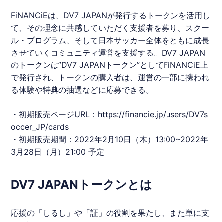
FiNANCiE
は、DV7 JAPANが発行する
トークン
を活用し
て、その理念に共感していただく支援者を募り、スクー
ル・プログラム、そして日本サッカー全体をともに成長
させていくコミュニティ運営を支援する。DV7 JAPAN
の
トークン
は”DV7 JAPAN
トークン
”として
FiNANCiE
上
で発行され、
トークン
の購入者は、運営の一部に携われ
る体験や特典の抽選などに応募できる。
・初期販売ページURL：
https://financie.jp/users/DV7s
occer_JP/cards
・初期販売期間：2022年2月10日（木）13:00~2022年
3月28日（月）21:00 予定
DV7 JAPANトークンとは
応援の「しるし」や「証」の役割を果たし、また単に支