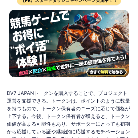
【PR】スタートダッシュキャンペーン実施中！！
DV7 JAPAN
トークン
を購入することで、プロジェクト
運営を支援できる。
トークン
は、ポイントのように数量
を持つもので、
トークン
保有者のニーズに応じて価格が
上下する。今後、
トークン
保有者が増えると、
トークン
価値が高まる可能性もあり、サポーターにとっても初期
から応援している証や継続的に応援するモチベーション