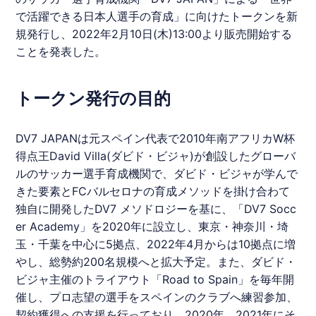
で活躍できる日本人選手の育成」に向けた
トークン
を新
規発行し、2022年2月10日(木)13:00より販売開始する
ことを発表した。
トークン発行の目的
DV7 JAPANは元スペイン代表で2010年南アフリカW杯
得点王David Villa(
ダビド・ビジャ
)が創設したグローバ
ルのサッカー選手育成機関で、
ダビド・ビジャ
が学んで
きた要素とFCバルセロナの育成メソッドを掛け合わて
独自に開発したDV7 メソドロジーを基に、「DV7 Socc
er Academy」を2020年に設立し、東京・神奈川・埼
玉・千葉を中心に5拠点、2022年4月からは10拠点に増
やし、総勢約200名規模へと拡大予定。また、
ダビド・
ビジャ
主催のトライアウト「Road to Spain」を毎年開
催し、プロ志望の選手をスペインのクラブへ練習参加、
契約獲得への支援を行っており、2020年、2021年にそ