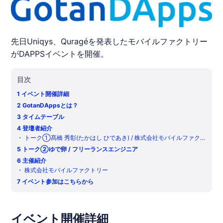
先日Uniqys、Quragéを発表したモバイルファクトリー
がDAPPSイベントを開催。
目次
1
イベント開催詳細
2
GotanDAppsとは？
3
タイムテーブル
4
登壇者紹介
・
トーク①髙橋 秀彰(たかはし ひであき) / 株式会社モバイルファク
トリー モバイルサービス事業部 Uniqysチーム プロダクトマネージャ
5
トーク②ゆで卵 / フリーランスエンジニア
ー
6
主催紹介
・
株式会社モバイルファクトリー
7
イベント参加はこちらから
イベント開催詳細