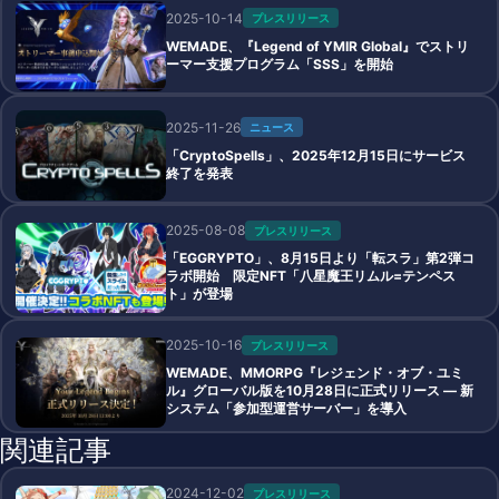
2025-10-14
プレスリリース
WEMADE、『Legend of YMIR Global』でストリ
ーマー支援プログラム「SSS」を開始
2025-11-26
ニュース
「CryptoSpells」、2025年12月15日にサービス
終了を発表
2025-08-08
プレスリリース
「EGGRYPTO」、8月15日より「転スラ」第2弾コ
ラボ開始 限定NFT「八星魔王リムル=テンペス
ト」が登場
2025-10-16
プレスリリース
WEMADE、MMORPG『レジェンド・オブ・ユミ
ル』グローバル版を10月28日に正式リリース ― 新
システム「参加型運営サーバー」を導入
関連記事
2024-12-02
プレスリリース