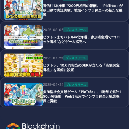
電信柱1本撮影で200円相当の報酬。「PicTrée」が
秋田県で実証実験、地域インフラ保全への新たな挑
戦
2025-08-05
プレスリリース
ピクトレまちバトルin北海道、参加者急増で“コロ
ッケ電柱”などゲーム拡充へ
2025-07-23
プレスリリース
ピクトレ、10万円相当のDEPが当たる「高額お宝
電柱」を函館に設置
2025-04-24
プレスリリース
参加型社会貢献ゲーム「PicTrée」、1周年で累計1
50万枚撮影 Web3活用でインフラ保全と観光振
興に貢献