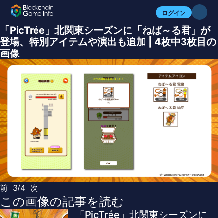
ログイン
「PicTrée」北関東シーズンに「ねば～る君」が
登場、特別アイテムや演出も追加 | 4枚中3枚目の
画像
前
3/4
次
この画像の記事を読む
「PicTrée」北関東シーズンに