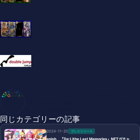
ブロックチェーンゲームインフォ /木村義彦
BlockChainGame Info 編集部 ブロックチェーンゲームの最新情
報、DAppsの最新動向をお届けします
同じカテゴリーの記事
2024-11-20
プレスリリース
enish、『De:Lithe Last Memories』NFTガチャ