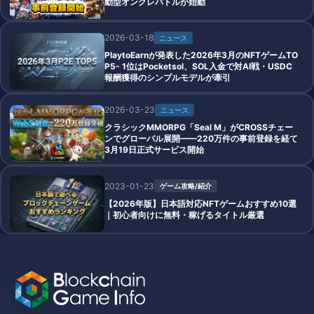
動型オンクレバトルが始動
2026-03-18
ニュース
PlaytoEarnが発表した2026年3月のNFTゲームTO
P5- 1位はPocketsol、SOL入金で対AI戦・USDC
報酬獲得のシンプルモデルが牽引
2026-03-23
ニュース
クラシックMMORPG「Seal M」がCROSSチェー
ンでグローバル展開——220万件の事前登録を経て
3月19日正式サービス開始
2023-01-23
ゲーム攻略/紹介
【2026年版】日本語対応NFTゲームおすすめ10選
｜初心者向けに無料・稼げるタイトル厳選