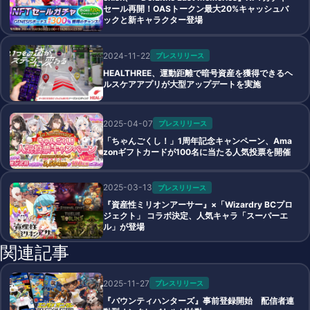
セール再開！OASトークン最大20%キャッシュバ
ックと新キャラクター登場
2024-11-22
プレスリリース
HEALTHREE、運動距離で暗号資産を獲得できるヘ
ルスケアアプリが大型アップデートを実施
2025-04-07
プレスリリース
「ちゃんごくし！」1周年記念キャンペーン、Ama
zonギフトカードが100名に当たる人気投票を開催
2025-03-13
プレスリリース
『資産性ミリオンアーサー』×「Wizardry BCプロ
ジェクト」 コラボ決定、人気キャラ「スーパーエ
ル」が登場
関連記事
2025-11-27
プレスリリース
『バウンティハンターズ』事前登録開始 配信者連