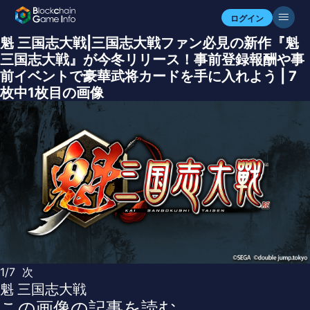
ログイン
魁 三国志大戦|三国志大戦ファン必見の新作『魁
三国志大戦』が今冬リリース！事前登録報酬や事
前イベントで豪華武将カードを手に入れよう | 7
枚中1枚目の画像
1/7
次
魁 三国志大戦
この画像の記事を読む