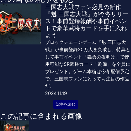
三国志大戦ファン必見の新作
『魁 三国志大戦』が今冬リリー
ス！事前登録報酬や事前イベン
トで豪華武将カードを手に入れ
よう
ブロックチェーンゲーム『魁 三国志大
戦』が事前登録20万人を突破し、特典と
して事前イベント「義勇の夜明け」で使
用可能なSR武将カード「劉備」を全員に
プレゼント。ゲーム本編は今冬配信予定
で、三国志ファンにとっても注目の作品
だ。
2024.11.19
記事を読む
この記事に含まれる画像