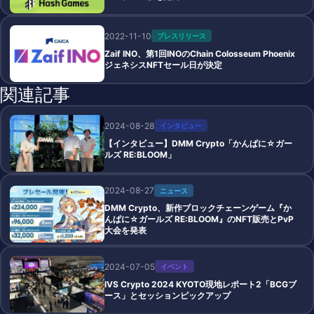
2022-11-10
プレスリリース
Zaif INO、第1回INOのChain Colosseum Phoenix
ジェネシスNFTセール日が決定
関連記事
2024-08-28
インタビュー
【インタビュー】DMM Crypto「かんぱに☆ガー
ルズ RE:BLOOM」
2024-08-27
ニュース
DMM Crypto、新作ブロックチェーンゲーム『か
んぱに☆ガールズ RE:BLOOM』のNFT販売とPvP
大会を発表
2024-07-05
イベント
IVS Crypto 2024 KYOTO現地レポート2「BCGブ
ース」とセッションピックアップ