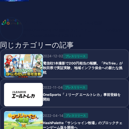
ブロックチェーンゲームインフォ /木村義彦
BlockChainGame Info 編集部 ブロックチェーンゲームの最新情
報、DAppsの最新動向をお届けします
同じカテゴリーの記事
2024-12-02
プレスリリース
電信柱1本撮影で200円相当の報酬。「PicTrée」が
秋田県で実証実験、地域インフラ保全への新たな挑
戦
2022-11-04
プレスリリース
OneSports「Ｊリーグ エールトレカ」事前登録を
開始
2022-04-14
プレスリリース
HashPalette「サンシャイン牧場」のブロックチェ
ーンゲーム版を開発へ