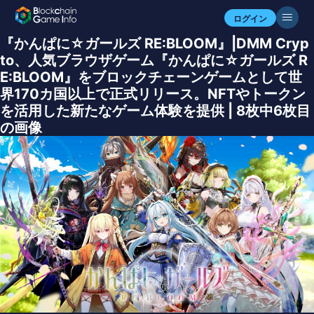
ログイン
『かんぱに☆ガールズ RE:BLOOM』|DMM Cryp
to、人気ブラウザゲーム『かんぱに☆ガールズ R
E:BLOOM』をブロックチェーンゲームとして世
界170カ国以上で正式リリース。NFTやトークン
を活用した新たなゲーム体験を提供 | 8枚中6枚目
の画像