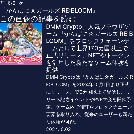
前
6/8
次
『かんぱに☆ガールズ RE:BLOOM』
この画像の記事を読む
DMM Crypto、人気ブラウザゲ
ーム『かんぱに☆ガールズ RE:B
LOOM』をブロックチェーンゲ
ームとして世界170カ国以上で
正式リリース。NFTやトークン
を活用した新たなゲーム体験を
提供
DMM Cryptoは『かんぱに☆ガールズ R
E:BLOOM』を2024年10月1日より正式
にリリース。170カ国以上で配信し、リ
リース記念イベントやPvP大会を開催予
定。ゲーム内でNFTやブロックチェーン
要素を取り入れ、従来のユーザーも新た
な体験が可能。
2024.10.02