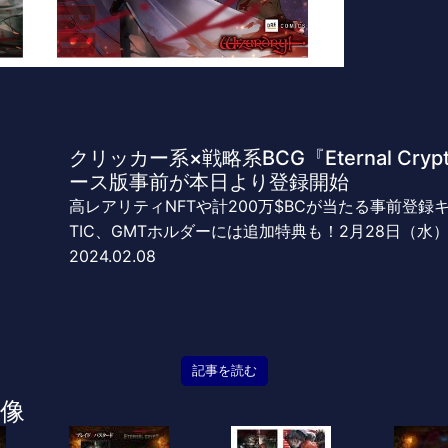
クリッカー系×戦略系BCG『Eternal Crypt 
ース版事前が本日より登録開始
高レアリティNFTや計200万$BCが当たる事前登録
TIC、GMTホルダーには追加特典も！2月28日（水）2
2024.02.08
記事を読む
像