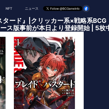
NFT
ニュース
ード』|クリッカー系×戦略系BCG『Etern
式リリース版事前が本日より登録開始 | 5