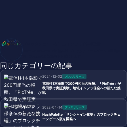
ブロックチェーンゲームインフォ /木村義彦
BlockChainGame Info 編集部 ブロックチェーンゲームの最新情
報、DAppsの最新動向をお届けします
同じカテゴリーの記事
2024-12-02
プレスリリース
電信柱1本撮影で200円相当の報酬。「PicTrée」が
秋田県で実証実験、地域インフラ保全への新たな挑
戦
2022-04-14
プレスリリース
HashPalette「サンシャイン牧場」のブロックチェ
ーンゲーム版を開発へ