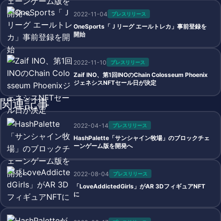
2022-11-04
プレスリリース
OneSports「Ｊリーグ エールトレカ」事前登録を
開始
2022-11-10
プレスリリース
Zaif INO、第1回INOのChain Colosseum Phoenix
ジェネシスNFTセール日が決定
関連記事
2022-04-14
プレスリリース
HashPalette「サンシャイン牧場」のブロックチェ
ーンゲーム版を開発へ
2022-08-04
プレスリリース
「LoveAddictedGirls」がAR 3DフィギュアNFT
に