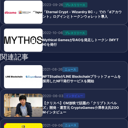
2023-09-26
プレスリリース
「Eternal Crypt - Wizardry BC -」での「dアカウ
ント」ログインとトークンウォレット導入
2022-10-06
プレスリリース
Mythical GamesがDAOを発足しトークン (MYT
H)を発行
関連記事
2021-08-26
ニュース
NFTStudioがLINE Blockchainプラットフォームを
採用したNFT発行サービスを開始
2020-06-03
インタビュー
【クリスペ】CM放映で話題の「クリプトスペル
ズ」開発・運営元 CryptoGames小澤孝太氏ZOO
Mインタビュー
2021-09-06
ニュース