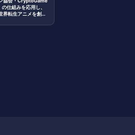
協会・CryptoGame
t」の仕組みを応用し、
世界転生アニメを創作
設定NFT」を無料配布