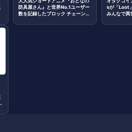
大人気ショートアニメ『おとなの
オタクコイン
版
防具屋さん』と世界No.1ユーザー
sが「Loo
数を記録したブロック チェーンゲ
みんなで異
ーム『My Crypto Heroes』がコ
する「初期
ラボを開始!
性
下