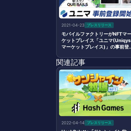
2021-04-23
プレスリリース
モバイルファクトリーがNFTマ
ケットプレイス「ユニマ(Uniqys
マーケットプレイス)」の事前登
開始 駅トークン、でんこトレ
カ、杉田陽平氏アート、 山口周
関連記事
書籍をNFT化
2022-04-14
プレスリリース