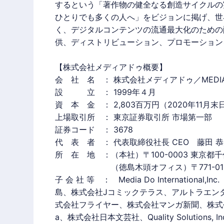
するという「著作物の健全なる創造サイクルの
ひとりでも多くの人へ」をビジョンに掲げ、世
く、デジタルコンテンツの流通最大化のための
供、ディストリビューション、プロモーション
【株式会社
メディアドゥ
概要】
会 社 名 ： 株式会社
メディアドゥ
／MEDIA 
設 立 ： 1999年４月
資 本 金 ： 2,803百万円（2020年11月
上場取引所 ： 東京証券取引所 市場第一部
証券コード ： 3678
代 表 者 ： 代表取締役社長 CEO 藤田 
所 在 地 ：（本社）〒100-0003 東京都千代
（徳島木頭オフィス）〒771-0135 
子 会 社 等 ： Media Do Internation
島、株式会社Jコミックテラス、アルトラエン
式会社フライヤー、株式会社マンガ新聞、株式会社M
a、株式会社日本文芸社、Quality Solutions,