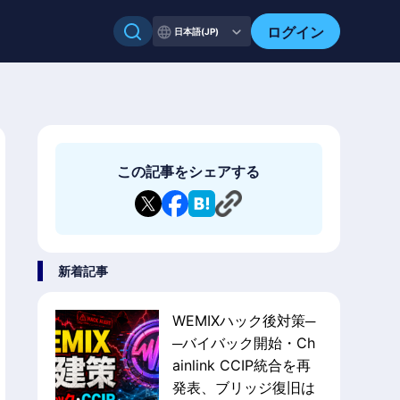
ログイン
日本語(JP)
この記事をシェアする
新着記事
WEMIXハック後対策─
─バイバック開始・Ch
ainlink CCIP統合を再
発表、ブリッジ復旧は