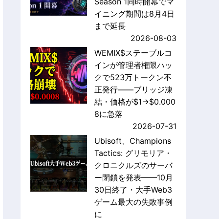
Season 1同時開幕でマ
イニング期間は8月4日
まで延長
2026-08-03
WEMIX$ステーブルコ
インが管理者権限ハッ
クで523万トークン不
正発行——ブリッジ凍
結・価格が$1→$0.000
8に急落
2026-07-31
Ubisoft、Champions
Tactics: グリモリア・
クロニクルズのサーバ
ー閉鎖を発表——10月
30日終了・大手Web3
ゲーム最大の失敗事例
に