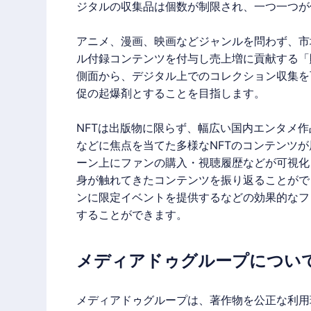
ジタルの収集品は個数が制限され、一つ一つが
アニメ、漫画、映画などジャンルを問わず、市
ル付録
コンテンツを付与し売上増に貢献する「
側面から、デジタル上でのコレクション収集を
促の起爆剤とすることを目指します。
NFT
は出版物に限らず、幅広い国内エンタメ作
などに焦点を当てた多様な
NFT
のコンテンツが
ーン上にファンの購入・視聴履歴などが可視化
身が触れてきたコンテンツを振り返ることがで
ンに限定イベントを提供するなどの効果的なフ
することができます。
メディアドゥグループについ
メディアドゥ
グループは、著作物を公正な利用