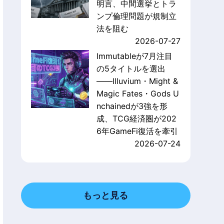
明言、中間選挙とトラ
ンプ倫理問題が規制立
法を阻む
2026-07-27
Immutableが7月注目
の5タイトルを選出
——Illuvium・Might &
Magic Fates・Gods U
nchainedが3強を形
成、TCG経済圏が202
6年GameFi復活を牽引
2026-07-24
もっと見る