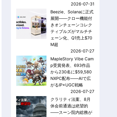
2026-07-31
Beezie、Solanaに正式
展開——クロー機能付
きオンチェーンコレク
ティブルズがマルチチ
ェーン化、Q1売上$70
M超
2026-07-27
MapleStory Vibe Cam
p受賞発表、693作品
から230名に$59,580
NXPC配布——AIで広
がるIP×UGC戦略
2026-07-27
クラリティ法案、8月
休会前通過は絶望的
——スーン院内総務が