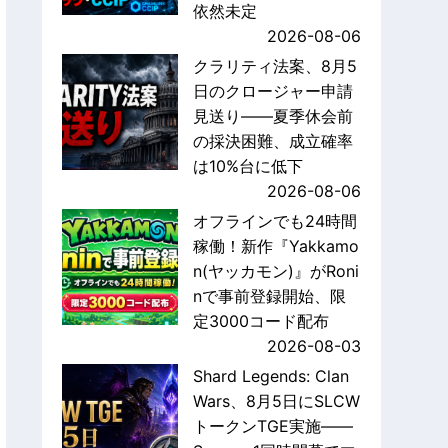
依然未定
2026-08-06
クラリティ法案、8月5
日のクロージャー申請
見送り——夏季休会前
の採決困難、成立確率
は10%台に低下
2026-08-06
オフラインでも24時間
稼働！新作『Yakkamo
n(ヤッカモン)』がRoni
nで事前登録開始、限
定3000コード配布
2026-08-03
Shard Legends: Clan
Wars、8月5日にSLCW
トークンTGE実施——