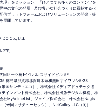
実現」をミッション、「ひとつでも多くのコンテンツを
界中の文化の発展、及び豊かな社会づくりに貢献するべ
配信プラットフォームおよびソリューションの開発・提
を展開しています。
DO Co., Ltd.
末日現在）
恭嗣
田区一ツ橋1-1-1 パレスサイドビル 5F
徳島県那賀郡那賀町木頭和無田字イワツシ5-23
al,Inc.（米国サンディエゴ）、株式会社
メディアドゥ
テック徳
タテインメント株式会社、株式会社出版デジタル機構、株
yAnimeList、ジャイブ株式会社、株式会社Nagis
 Inc.（米国マサチューセッツ）、NetGalley LLC（同）