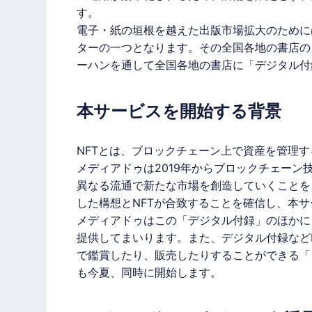
す。
電子・紙の垣根を越えた出版市場拡大のために
ターの一つとなります。その全国各地の書店の
ーハン
を通して全国各地の書店に「
デジタル付
本サービスを開始する背景
NFT
とは、ブロックチェーン上で資産を管理す
メディアドゥ
は2019年からブロックチェー
異なる流通で新たな市場を創造していくことを
した構想と
NFT
が合致することを確信し、本サ
メディアドゥ
はこの「
デジタル付録
」のほかに
提供してまいります。また、
デジタル付録
など
で鑑賞したり、販売したりすることができる「
も今夏、同時に開始します。